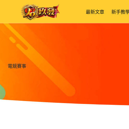
跳
最新文章
新手教
至
主
要
內
容
電競賽事