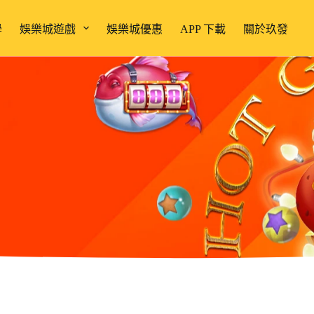
學
娛樂城遊戲
娛樂城優惠
APP 下載
關於玖發