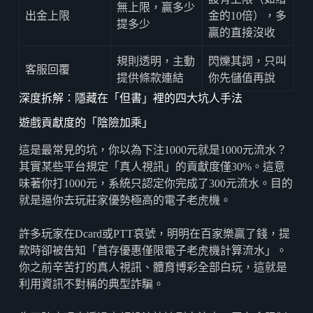
無上限，贏多少
出金上限
金的10倍），多
提多少
贏的直接沒收
規則透明，主動
閃爍其詞，只叫
客服回覆
提供條款連結
你先儲值再說
深度拆解：隱藏在「但書」裡的四大坑人手法
遊戲貢獻度的「陰險加乘」
這是最常見的坑，你以為下注1000元就是1000元流水？
其實某些平台規定「真人視訊」的貢獻度僅30%。這意
味著你打1000元，系統只認定你完成了300元流水。目的
就是逼你去玩莊家優勢極高的電子老虎機。
許多玩家在Dcard或PTT哀號，明明在百家樂贏了錢，提
款時卻被告知「首存優惠僅限電子老虎機計算流水」。
你之前辛苦打的真人視訊、體育博彩全部白玩，這就是
利用資訊不對稱的典型詐騙。