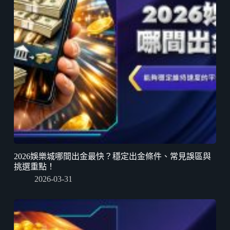
2026娛樂城哪間出金最快？穩定出金條件、常見誤區與
挑選重點！
2026-03-31