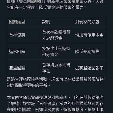
這種「雙重回饋機制」對新手玩家來說相當友善，因為
它能在一定程度上降低資金波動帶來的壓力。
回饋類型
說明
對玩家的好處
首次存款獲得額
首存優惠
增加可使用本金
外遊戲資金
按投注比例返還
返水回饋
降低長期損失
部分資金
首存與返水同時
雙重回饋
提高整體回報率
存在
透過合理搭配這些活動，玩家可以在娛樂體驗與風險控
制之間取得更好的平衡。
本文內容僅為資訊整理與風險說明，目的在於協助讀者
了解線上娛樂城「首存優惠」常見的運作模式與可能存
在的限制條款，例如流水要求、遊戲貢獻度、提款上限