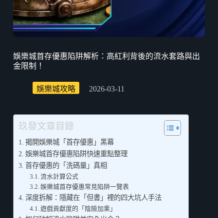
娛樂城首存優惠陷阱解析：高紅利背後的流水套路與出
金限制！
娛樂城攻略
2026-03-11
玖發文章目錄
揭開娛樂城「首存優惠」黑幕
娛樂城首存優惠陷阱快速重點整理
首存優惠的「洗碼量」真相
流水計算公式
娛樂城首存優惠常見陷阱一覽表
深度拆解：隱藏在「但書」裡的四大坑人手法
遊戲貢獻度的「陰險加乘」