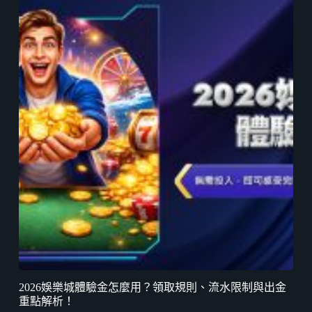
2026娛樂城體驗金怎麼用？領取規則、流水限制與出金
重點解析！