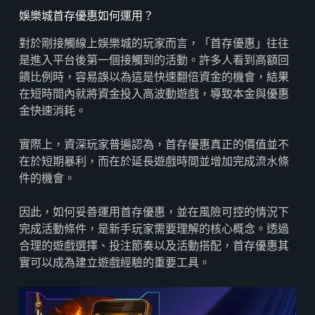
娛樂城首存優惠如何運用？
對於剛接觸線上娛樂城的玩家而言，「首存優惠」往往
是進入平台後第一個接觸到的活動。許多人看到高額回
饋比例時，容易誤以為這是快速翻倍資金的機會，結果
在短時間內就將資金投入高波動遊戲，導致本金與優惠
金快速消耗。
實際上，資深玩家普遍認為，首存優惠真正的價值並不
在於短期暴利，而在於延長遊戲時間並增加完成流水條
件的機會。
因此，如何妥善運用首存優惠，並在風險可控的情況下
完成活動條件，是新手玩家需要理解的核心概念。透過
合理的遊戲選擇、投注節奏以及活動搭配，首存優惠其
實可以成為建立遊戲經驗的重要工具。