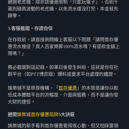
避開老虎機：除非該優惠限制「只能玩電子」，否則千
萬別碰高波動的老虎機，以免流水還沒打完，本金就先
歸零。
3.客服截圖，存證自保
在存款前，請直接詢問線上客服以下問題「請問首存優
惠流水幾倍？真人百家樂算100%流水嗎？有提款金額上
限嗎？」
務必截圖對話記錄。如果日後發生糾紛，這就是你在社
群平台（如PTT博弈版）爆料或要求平台處理的鐵證。
娛樂城不是慈善機構，「
首存優惠
」的本質是讓你以較
低成本體驗平台的流暢度、介面與服務，而不是讓你發
大財的捷徑。
避開
娛樂城首存優惠陷阱
5大訣竅
娛樂城的新手看到首存優惠覺得很心動，但又怕踩雷領