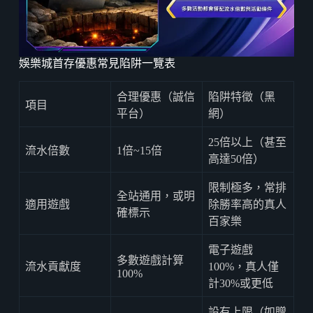
娛樂城首存優惠常見陷阱一覽表
合理優惠（誠信
陷阱特徵（黑
項目
平台）
網）
25倍以上（甚至
流水倍數
1倍~15倍
高達50倍）
限制極多，常排
全站通用，或明
適用遊戲
除勝率高的真人
確標示
百家樂
電子遊戲
多數遊戲計算
流水貢獻度
100%，真人僅
100%
計30%或更低
設有上限（如贈