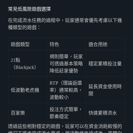
常見低風險遊戲選擇
在完成流水任務的過程中，玩家通常會優先考慮以下幾
種類型的遊戲：
遊戲類型
特色
適合用途
規則簡單，玩家
21點
可透過基本策略
穩定累積投注量
（Blackjack）
降低莊家優勢
RTP（理論返還
延長資金使用時
低波動老虎機
率）通常較高，
間
波動較小
投注方式簡單，
百家樂
快速累積流水
節奏穩定
透過這些相對穩定的遊戲，玩家可以在資金消耗較慢的