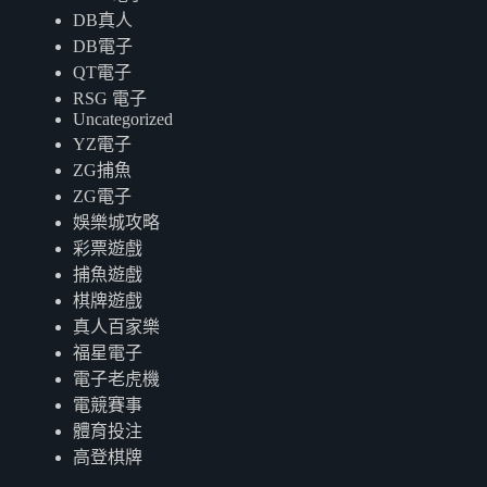
DB真人
DB電子
QT電子
RSG 電子
Uncategorized
YZ電子
ZG捕魚
ZG電子
娛樂城攻略
彩票遊戲
捕魚遊戲
棋牌遊戲
真人百家樂
福星電子
電子老虎機
電競賽事
體育投注
高登棋牌