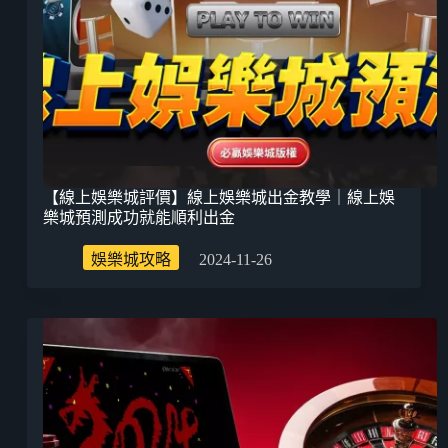
【線上娛樂城評價】線上娛樂城出金教學｜線上娛
樂城預測成功就能順利出金
娛樂城攻略
2024-11-26