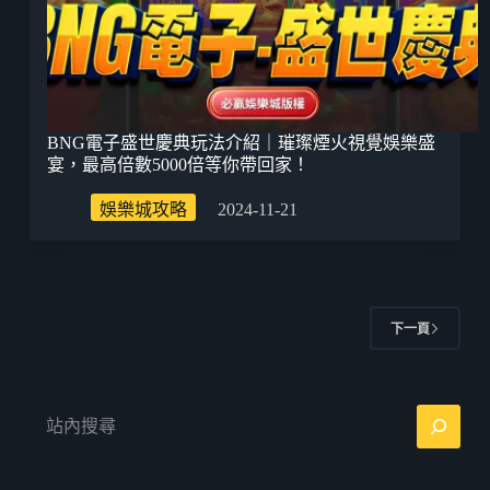
BNG電子盛世慶典玩法介紹｜璀璨煙火視覺娛樂盛
宴，最高倍數5000倍等你帶回家！
娛樂城攻略
2024-11-21
下一頁