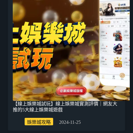
【線上娛樂城試玩】線上娛樂城實測評價｜網友大
推的5大線上娛樂城遊戲
娛樂城攻略
2024-11-25