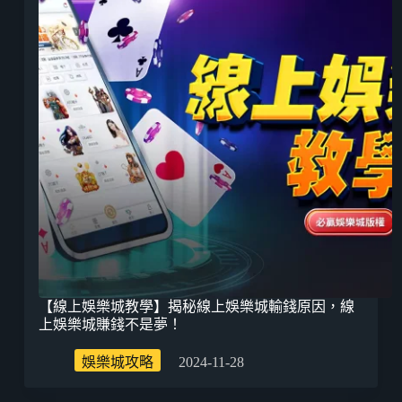
【線上娛樂城教學】揭秘線上娛樂城輸錢原因，線
上娛樂城賺錢不是夢！
娛樂城攻略
2024-11-28