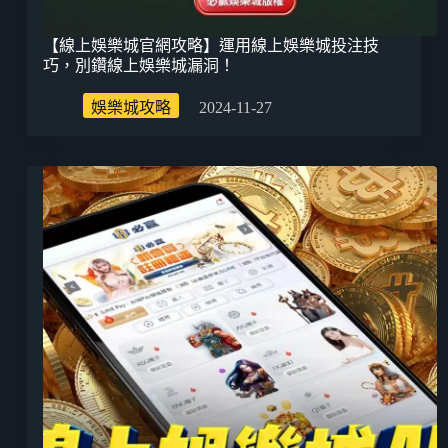
【線上娛樂城官網攻略】運用線上娛樂城投注技
巧，別鑽線上娛樂城漏洞！
娛樂城攻略
2024-11-27