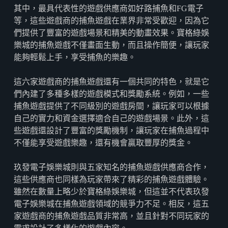
其中，最具代表性的遊戲供應商如好路捕魚和FG電子
等，這些遊戲商的捕魚遊戲在業界非常受歡迎，因為它
們提供了豐富的遊戲場景和精美的動畫效果。寶格綠娛
樂城的捕魚遊戲不僅畫面生動，而且操作簡便，讓玩家
能夠輕鬆上手，享受捕魚的樂趣。
這六家遊戲商的捕魚遊戲還有一個共同的特色，就是它
們內建了多種多樣的遊戲模式和獎勵系統。例如，一些
捕魚遊戲提供了不同級別的遊戲房間，讓玩家可以根據
自己的實力和資金選擇適合自己的遊戲場景。此外，這
些遊戲還設計了豐富的獎勵機制，讓玩家在捕魚過程中
不僅能享受遊戲樂趣，還有機會贏取豐厚的獎金。
玖發電子娛樂城則與五家知名的捕魚遊戲供應商合作，
這些供應商也同樣為玩家帶來了精彩的捕魚遊戲體驗。
雖然在數量上略少於寶格綠娛樂城，但這並不代表玖發
電子娛樂城在捕魚遊戲領域的競爭力不足。相反，這五
家遊戲商的捕魚遊戲品質非常高，並且針對不同玩家的