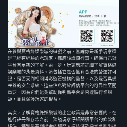
在參與寶格綠娛樂城的遊戲之前，無論你是新手玩家還
是已經有經驗的老玩家，都應該謹慎行事，確保自己對
平台有足夠的了解。第一步，玩家應該詳細了解寶格綠
娛樂城的背景資料。這包括它是否擁有合法的營運許可
證，是否受到相關博彩監管機構的監督，以及是否具備
完善的安全系統。這些信息對於評估平台的可靠性至關
重要，因為它們能夠幫助你判斷平台是否遵循行業規
範，並且保護玩家的權益。
其次，了解寶格綠娛樂城的出金政策是非常必要的。在
進行註冊和存款之前，建議玩家仔細閱讀平台的條款和
條件，特別是有關出金的細節。這些條款通常會列出提