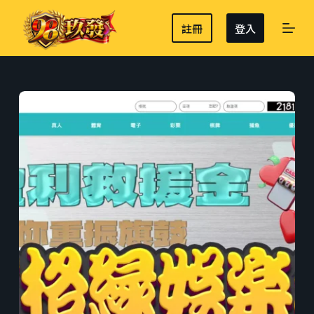
跳
註冊
登入
至
主
要
內
容