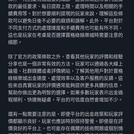
款的最低要求、每日提款上限、處理時間以及相關的手
續費用等。對於想要順利提現的玩家來說，理解這些條
款可以避免日後不必要的麻煩和誤解。此外，平台對於
不同支付方式的處理速度和手續費用也可能有所不同，
這也是玩家在考慮是否選擇寶格綠娛樂城時需要注意的
細節。
除了官方的政策條款之外，查看其他玩家的評價和經驗
分享也是一個非常有效的方法。玩家可以通過各大線上
論壇、社群媒體或者評價網站，了解其他用戶對於寶格
綠娛樂城出金速度、處理效率以及客戶服務的反饋。這
些來自真實玩家的評價通常能夠提供更多具體的信息，
幫助你做出更為明智的選擇。如果多數玩家表示出金過
程順利、快速無疑慮，平台的可信度自然會增加不少。
還有一點需要注意的是，即便平台的出金政策和玩家評
價都顯示良好，玩家也應該時刻保持警覺。即使是在評
價良好的平台上，也可能存在偶爾的技術問題或個別情