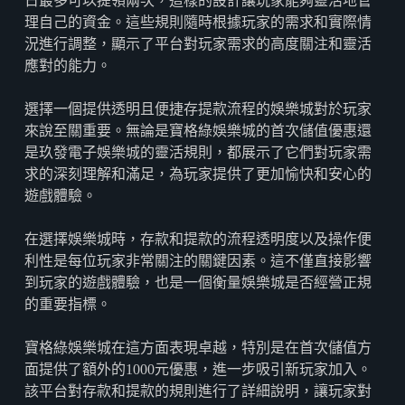
日最多可以提領兩次，這樣的設計讓玩家能夠靈活地管
理自己的資金。這些規則隨時根據玩家的需求和實際情
況進行調整，顯示了平台對玩家需求的高度關注和靈活
應對的能力。
選擇一個提供透明且便捷存提款流程的娛樂城對於玩家
來說至關重要。無論是寶格綠娛樂城的首次儲值優惠還
是玖發電子娛樂城的靈活規則，都展示了它們對玩家需
求的深刻理解和滿足，為玩家提供了更加愉快和安心的
遊戲體驗。
在選擇娛樂城時，存款和提款的流程透明度以及操作便
利性是每位玩家非常關注的關鍵因素。這不僅直接影響
到玩家的遊戲體驗，也是一個衡量娛樂城是否經營正規
的重要指標。
寶格綠娛樂城在這方面表現卓越，特別是在首次儲值方
面提供了額外的1000元優惠，進一步吸引新玩家加入。
該平台對存款和提款的規則進行了詳細說明，讓玩家對