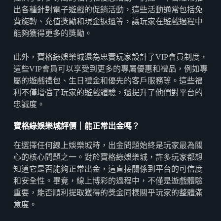
出各種針對電子遊戲的促銷活動，這些活動通常包括免
費旋轉、充值獎勵和現金返還等，讓玩家在遊戲過程中
能夠獲得更多的獎勵。
此外，寶格綠娛樂城還為忠實玩家設計了VIP會員制度，
這些VIP會員可以享受到更多的專屬優惠和禮品，例如專
屬的遊戲禮包、生日禮金和優先的客戶服務等。這些福
利不僅增強了玩家的遊戲體驗，還提升了他們對平台的
忠誠度。
寶格綠娛樂城評價｜能正常出金嗎？
在選擇任何線上娛樂城時，出金問題始終是玩家最為關
心的核心問題之一。對於寶格綠娛樂城，許多玩家都想
知道它是否能夠正常出金，這直接關係到平台的可信度
和安全性。畢竟，線上博彩的過程中，不僅是遊戲體驗
重要，能否順利提取獲得的獎金同樣關乎玩家的整體滿
意度。