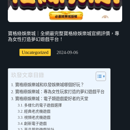
寶格綠娛樂城｜全網最完整寶格綠娛樂城官網評價，專
為女性打造夢幻遊戲平台！
Uncategorized
2024-09-06
玖發文章目錄
寶格綠娛樂城和玖發娛樂城哪個好玩？
寶格綠娛樂城：專為女性玩家打造的夢幻遊戲平台
寶格綠娛樂城：電子類遊戲愛好者的天堂
多樣化的電子遊戲選擇
經典老虎機遊戲
視頻老虎機遊戲
創新電子遊戲
高品質的遊戲設計