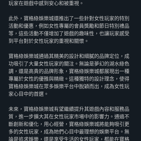
玩家在遊戲中感到安心和被重視。
此外，寶格綠娛樂城還推出了一些針對女性玩家的特別
活動和優惠，例如女性專屬的會員獎勵和節日特別禮品
等，這些活動不僅增加了遊戲的趣味性，也讓玩家感受
到平台對於女性玩家的重視和關懷。
寶格綠娛樂城通過其精美的設計和細膩的品牌定位，成
功吸引了大量女性玩家的關注。無論是夢幻的湖水綠色
調，還是高貴的品牌形象，寶格綠娛樂城都展現出一種
專屬於女性的優雅與精緻。這種獨特的設計理念，使得
寶格綠娛樂城在眾多娛樂平台中脫穎而出，成為女性玩
家心目中的首選。
未來，寶格綠娛樂城有望繼續提升其遊戲內容和服務品
質，進一步擴大其在女性玩家市場中的影響力。通過不
斷創新和優化，用心經營，寶格綠娛樂城將能夠吸引更
多的女性玩家，成為她們心目中最理想的娛樂平台。無
論是追求娛樂，還是享受生活的女性玩家，都能在寶格