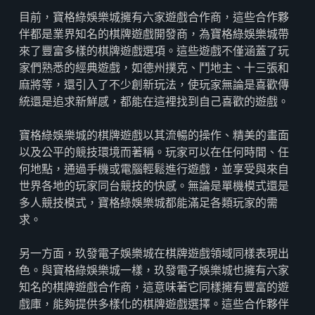
目前，寶格綠娛樂城擁有六家遊戲合作商，這些合作夥
伴都是業界知名的棋牌遊戲開發商，為寶格綠娛樂城帶
來了豐富多樣的棋牌遊戲選項。這些遊戲不僅涵蓋了玩
家們熟悉的經典遊戲，如德州撲克、鬥地主、十三張和
麻將等，還引入了不少創新玩法，使玩家無論是喜歡傳
統還是追求新鮮感，都能在這裡找到自己喜歡的遊戲。
寶格綠娛樂城的棋牌遊戲以其流暢的操作、精美的畫面
以及公平的競技環境而著稱。玩家可以在任何時間、任
何地點，通過手機或電腦輕鬆進行遊戲，並享受與來自
世界各地的玩家同台競技的快感。無論是單機模式還是
多人競技模式，寶格綠娛樂城都能滿足各類玩家的需
求。
另一方面，玖發電子娛樂城在棋牌遊戲領域同樣表現出
色。與寶格綠娛樂城一樣，玖發電子娛樂城也擁有六家
知名的棋牌遊戲合作商，這意味著它同樣擁有豐富的遊
戲庫，能夠提供多樣化的棋牌遊戲選擇。這些合作夥伴