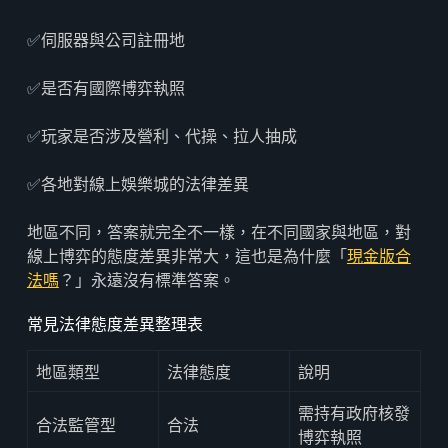
✅伺服器與公司註冊地
✅是否有國際博弈執照
✅玩家是否涉及營利、代操、拉人抽成
✅各地對線上娛樂城的法律差異
地區不同，答案就完全不一樣，在不同國家與地區，對
線上博弈的態度差異非常大，這也是為什麼「
現金版合
法嗎
？」永遠沒有標準答案。
常見法律態度差異整理表
地區類型
法律態度
說明
需持有政府核發
合法監管型
合法
博弈執照