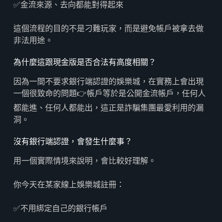
✅金流來源、去向都能對得起來
這個流程的目的不是刁難玩家，而是避免帳戶被拿去做
非法用途。
為什麼這跟現金版是否合法有高度相關？
因為一間不要求銀行端認證的娛樂城，在實務上會出現
一個很致命的問題👉帳戶等於是公開金流帳戶，任何人
都能進、任何人都能出，這正是詐騙集團最愛利用的漏
洞。
沒有銀行端認證，會發生什麼事？
用一個實際情境來說明，會比較好理解。
你今天在某家線上娛樂城註冊：
✅不用綁定自己的銀行帳戶