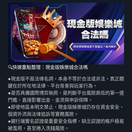
🔍快速重點整理：現金版娛樂城合法嗎
●現金版不是法律名詞，本身不等於合法或非法，真正關
鍵在於所在地法律、平台背景與玩家行為。
●是否具備國際博弈執照，是判斷平台風險高低的第一道
門檻，直接影響出金、金流與申訴保障。
●即使地區未明文禁止，現金版娛樂城仍存在資金安全、
個資外流與法律追訴等實務風險。
●銀行端實名認證是重要安全指標，缺乏認證的帳戶極易
被濫用，甚至捲入洗錢風險。