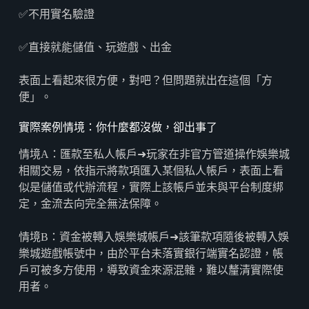
✅不用實名驗證
✅直接就能儲值、玩遊戲、出金
表面上看起來很方便，對吧？但問題就出在這個「方
便」。
實際案例情境：你什麼都沒做，卻出事了
情境A：匯款至私人帳戶➜玩家在非官方管道操作娛樂城
相關交易，依指示將款項匯入某個私人帳戶，表面上看
似是儲值或代辦流程，實際上該帳戶並未與平台制度綁
定，金流去向完全無法保障。
情境B：資金被轉入娛樂城帳戶➜該筆款項隨後被轉入娛
樂城遊戲帳號中，由於平台未落實銀行端實名認證，帳
戶可被多方使用，導致資金來源混雜，難以釐清實際使
用者。