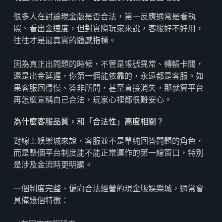
很多人在討論現金版是否合法，第一反應通常是看執
照、看出金速度，但對實際玩家來說，客服好不好用，
往往才是最真實的體感指標。
因為真正出問題的時候，不管是帳號異常、轉帳卡關，
還是出金延遲，你第一個能依靠的，永遠都是客服。如
果客服回得慢、答非所問，甚至直接消失，那就算平台
再怎麼宣稱自己合法，玩家心裡都很難安心。
為什麼客服品質，和「合法性」高度相關？
對線上娛樂城來說，客服並不是單純回答問題的角色，
而是整個平台制度能不能正常運作的第一線窗口，特別
是涉及金流時更明顯。
一個制度完整、偏向合法經營的現金版娛樂城，通常會
具備幾個特徵：