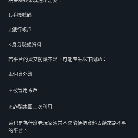
現金版娛樂城通常需要：
1.手機號碼
2.銀行帳戶
3.身分驗證資料
若平台的資安防護不足，可能產生以下問題：
⚠️個資外流
⚠️被冒用帳戶
⚠️詐騙集團二次利用
這也是為什麼老玩家通常不會隨便把資料丟給來路不明
的平台。