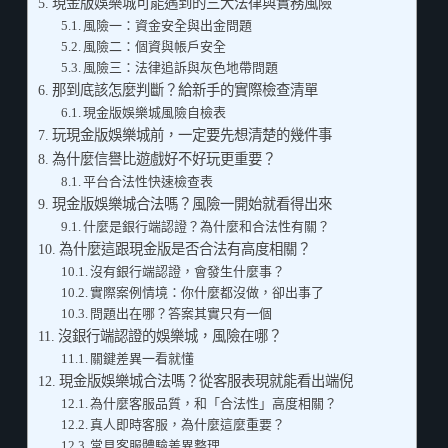
現金版娛樂城可能遇到的三大法律與實務風險
風險一：資金安全與出金問題
風險二：個資與帳戶安全
風險三：法律追訴與灰色地帶問題
那到底該怎麼判斷？給新手的實際檢查清單
現金版娛樂城風險自檢表
玩現金版娛樂城前，一定要先想清楚的幾件事
為什麼信譽比遊戲好不好玩更重要？
平台合法性快速檢查表
現金版娛樂城合法嗎？風險一開始就看得出來
什麼是銀行端認證？為什麼和合法性有關？
為什麼這跟現金版是否合法有高度相關？
沒有銀行端認證，會發生什麼事？
實際案例情境：你什麼都沒做，卻出事了
問題出在哪？答案其實只有一個
沒銀行端認證的娛樂城，風險在哪？
關鍵差異一看就懂
現金版娛樂城合法嗎？從客服表現就能看出端倪
為什麼客服品質，和「合法性」高度相關？
真人即時客服，為什麼這麼重要？
常見客服體驗差異整理