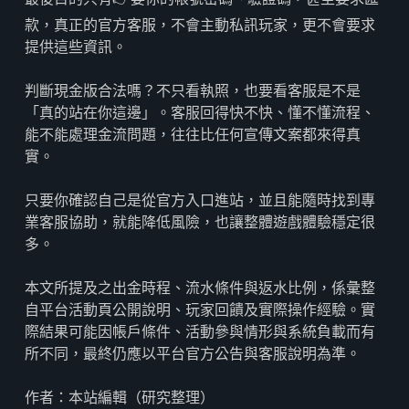
款，真正的官方客服，不會主動私訊玩家，更不會要求
提供這些資訊。
判斷現金版合法嗎？不只看執照，也要看客服是不是
「真的站在你這邊」。客服回得快不快、懂不懂流程、
能不能處理金流問題，往往比任何宣傳文案都來得真
實。
只要你確認自己是從官方入口進站，並且能隨時找到專
業客服協助，就能降低風險，也讓整體遊戲體驗穩定很
多。
本文所提及之出金時程、流水條件與返水比例，係彙整
自平台活動頁公開說明、玩家回饋及實際操作經驗。實
際結果可能因帳戶條件、活動參與情形與系統負載而有
所不同，最終仍應以平台官方公告與客服說明為準。
作者：本站編輯（研究整理）