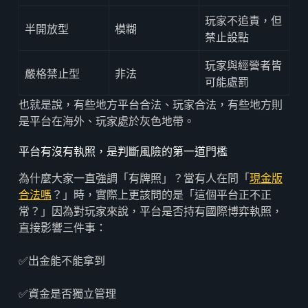
玩家不追責，但
半開放型
模糊
禁止設點
玩家與經營者皆
嚴格禁止型
非法
可能處罰
也就是說，有些地方平台合法、玩家合法，有些地方則
是平台在海外、玩家處於灰色地帶。
平台有沒有執照，是判斷風險的第一道門檻
為什麼大家一直強調「有牌照」？當有人在問「
現金版
合法嗎
？」時，實際上更該問的是「這個平台正不正
常？」因為對玩家來說，平台是否持有國際博弈執照，
直接影響三件事：
✅出金能不能拿到
✅資金是否獨立管理