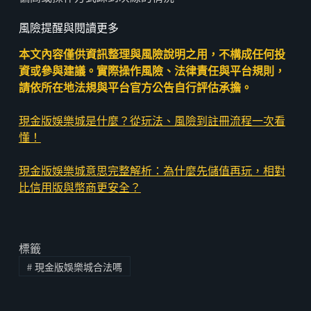
風險提醒與閱讀更多
本文內容僅供資訊整理與風險說明之用，不構成任何投
資或參與建議。實際操作風險、法律責任與平台規則，
請依所在地法規與平台官方公告自行評估承擔。
現金版娛樂城是什麼？從玩法、風險到註冊流程一次看
懂！
現金版娛樂城意思完整解析：為什麼先儲值再玩，相對
比信用版與幣商更安全？
標籤
#
現金版娛樂城合法嗎