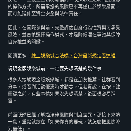
的操作方式，所需承擔的風險已不再僅止於娛樂層面，
而可能延伸至資金安全與法律責任。
因此，在實際參與前，完整評估自身行為性質與可承受
風險，並審慎選擇操作模式，才是降低潛在爭議與保障
自身權益的關鍵。
閱讀更多：
線上娛樂城合法嗎？台灣最新規定看這裡
玩現金版娛樂城前，一定要先想清楚的幾件事
很多人接觸現金版娛樂城，都是在朋友推薦、社群看到
分享，或看到活動優惠時才動念。但老實說，在按下註
冊鍵之前，有些事情如果沒先想清楚，後面很容易踩
雷。
前面既然已經了解過法律風險與制度差異，那接下來這
一段，重點就放在「如果你真的要玩，該怎麼把風險降
到最低」。