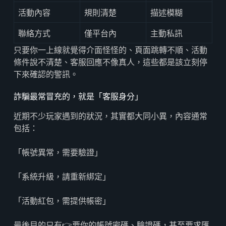
活動內容
規則清楚
描述模糊
聯絡方式
僅平台內
主動私訊
只要你一上線就覺得介面怪怪的、頁面跳轉不順、活動
條件說不清楚、客服回應不像真人，這些都是該立刻停
下來確認的警訊。
詐騙最常冒充的，就是「客服身分」
近期不少玩家遇到的狀況，其實都大同小異，內容通常
包括：
「帳號異常，需要驗證」
「系統升級，請重新綁定」
「活動紅包，需提供帳密」
最後目的只有👉要你的帳號密碼、驗證碼，甚至要求匯