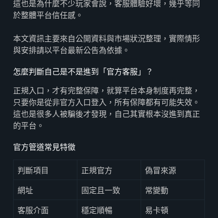
這也是為什麼不少玩家會說，客服體驗好壞，幾乎等同
於整體平台信任感。
本文資訊主要來自公開資料與市場狀況整理，實際情形
與安排請以平台最新公告為依據。
怎麼判斷自己是不是進到「官方客服」？
正規入口，才有完整保障，就算平台本身制度再完整，
只要你是從非官方入口登入，所有保障都有可能失效。
這也是很多人被騙後才發現，自己其實根本沒進到真正
的平台。
官方管道常見特徵
判斷項目
正規官方
偽冒來源
網址
固定且一致
常變動
客服介面
穩定順暢
易卡頓