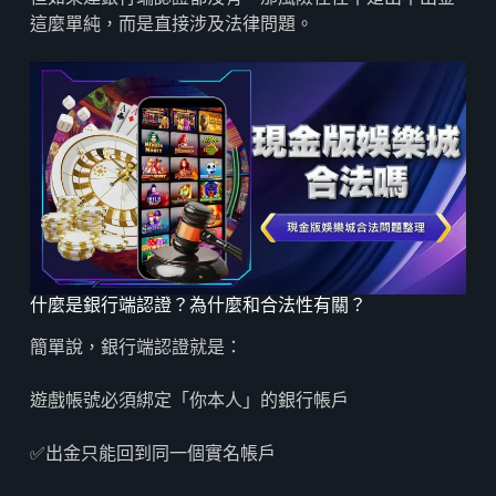
這麼單純，而是直接涉及法律問題。
什麼是銀行端認證？為什麼和合法性有關？
簡單說，銀行端認證就是：
遊戲帳號必須綁定「你本人」的銀行帳戶
✅出金只能回到同一個實名帳戶