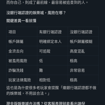
而你自己，則成了最前線、最容易被追查到的人。
沒銀行端認證的娛樂城，風險在哪？
關鍵差異一看就懂
項目
有銀行端認證
沒銀行端認證
帳戶歸屬
明確綁定本人
帳戶歸屬模糊
金流去向
可追蹤
高度混亂
被濫用風險
低
極高
詐騙洗錢
難
非常容易
玩家法律風險
相對低
極高
這也是為什麼很多老玩家會提醒「連銀行端認證都不做
的娛樂城，不用談合法。」
現金版娛樂城合法嗎？從客服表現就能看出端倪