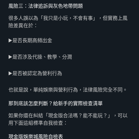
風險三：法律追訴與灰色地帶問題
很多人誤以為「我只是小玩，不會有事」，但實務上風
險差異在於：
▶️是否長期高頻出金
▶️是否涉及代操、教學、分潤
▶️是否被認定為營利行為
也就是說，單純娛樂與營利行為，法律風險完全不同。
那到底該怎麼判斷？給新手的實際檢查清單
如果你還在糾結「現金版合法嗎？能不能玩？」，可以
用下面這組標準自我檢查：
現金版娛樂城風險自檢表