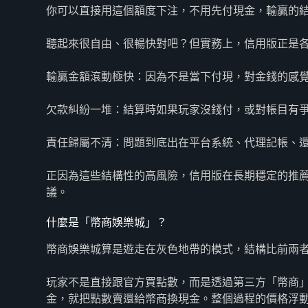
你可以直接用這個額度下注，不用先付現金，輸贏的
聽起來很自由、很暢快對吧？但實務上，信用版正是
輸贏金額滾動極快：因為不是當下付現，對金錢的感
欠款糾紛一堆：結算時如果玩家沒錢付，或對帳目有
責任歸屬不清：問題到底出在平台系統、代理記帳、
正因為這些結構性的高風險，信用版在長期穩定的推
議。
什麼是「幣商娛樂城」？
幣商娛樂城算是遊走在灰色地帶的模式，結構比前兩
玩家不是直接跟官方買點數，而是透過第三方「幣商
金，就把點數賣還給幣商換現金。整個過程的價格浮