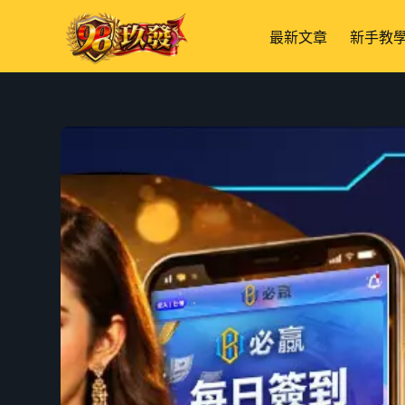
跳
最新文章
新手教
至
主
要
內
容