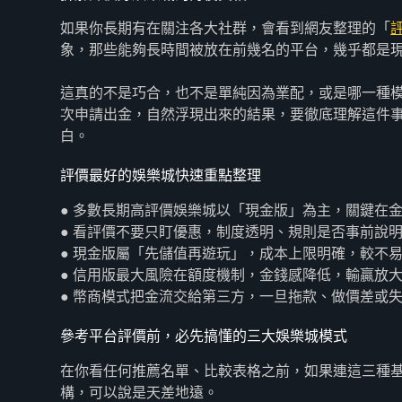
如果你長期有在關注各大社群，會看到網友整理的「
象，那些能夠長時間被放在前幾名的平台，幾乎都是
這真的不是巧合，也不是單純因為業配，或是哪一種
次申請出金，自然浮現出來的結果，要徹底理解這件
白。
評價最好的娛樂城快速重點整理
● 多數長期高評價娛樂城以「現金版」為主，關鍵在
● 看評價不要只盯優惠，制度透明、規則是否事前說
● 現金版屬「先儲值再遊玩」，成本上限明確，較不
● 信用版最大風險在額度機制，金錢感降低，輸贏放
● 幣商模式把金流交給第三方，一旦拖款、做價差或
參考平台評價前，必先搞懂的三大娛樂城模式
在你看任何推薦名單、比較表格之前，如果連這三種
構，可以說是天差地遠。