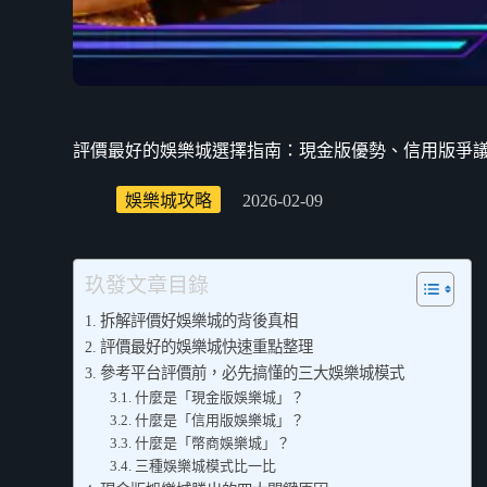
評價最好的娛樂城選擇指南：現金版優勢、信用版爭
娛樂城攻略
2026-02-09
玖發文章目錄
拆解評價好娛樂城的背後真相
評價最好的娛樂城快速重點整理
參考平台評價前，必先搞懂的三大娛樂城模式
什麼是「現金版娛樂城」？
什麼是「信用版娛樂城」？
什麼是「幣商娛樂城」？
三種娛樂城模式比一比