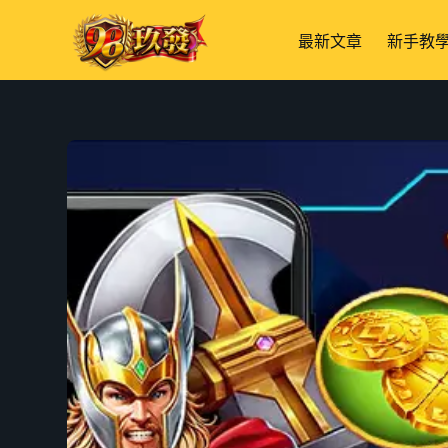
跳
最新文章
新手教
至
主
要
內
容