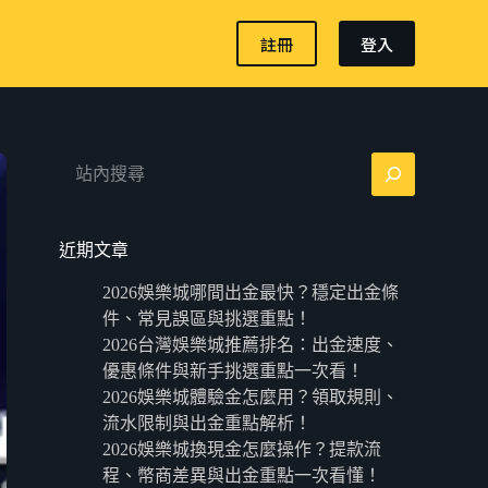
註冊
登入
近期文章
2026娛樂城哪間出金最快？穩定出金條
件、常見誤區與挑選重點！
2026台灣娛樂城推薦排名：出金速度、
優惠條件與新手挑選重點一次看！
2026娛樂城體驗金怎麼用？領取規則、
流水限制與出金重點解析！
2026娛樂城換現金怎麼操作？提款流
程、幣商差異與出金重點一次看懂！