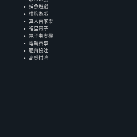
捕魚遊戲
棋牌遊戲
真人百家樂
福星電子
電子老虎機
電競賽事
體育投注
高登棋牌