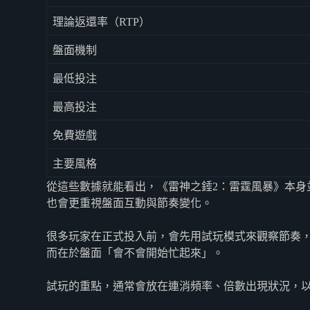
理論返還率（RTP）
盤面機制
最低投注
最高投注
免費遊戲
主要風格
從這些數據就能看出，《雷神之錘2：雷霆風暴》本身
也會更重視盤面互動與節奏變化。
很多玩家在正式投入前，會先用試玩模式來觀察節奏
而在於盤面「會不會開始忙起來」。
試玩的重點，通常會放在連消頻率、倍數出現狀況，