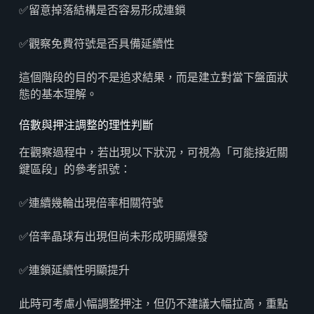
✅留意掉落結構是否容易形成連鎖
✅觀察免費符號是否具備延續性
這個階段的目的不是追求結果，而是建立對當下盤面狀
態的基本理解。
倍數與押注調整的理性判斷
在觀察過程中，若出現以下狀況，可視為「可能接近關
鍵區段」的參考訊號：
✅連續幾輪出現倍率相關符號
✅倍率晶球有出現但尚未形成明顯爆發
✅連鎖延續性明顯提升
此時可考慮小幅調整押注，但仍不建議大幅拉高，重點