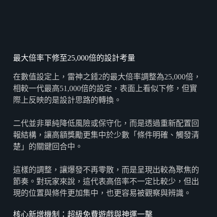
最大倍率下修至25,000倍的設計考量
在數值設定上，雷神之錘2的最大倍率調整為25,000倍，
相較一代最高51,000倍的設定，表面上看似下修，但實
際上反映的是設計思路的轉換。
二代並非單純降低風險或保守化，而是透過重新配置回
報結構，讓高額獎勵更集中於少數「條件明確、觸發清
楚」的關鍵回合中。
這樣的調整，讓爆發不再零散，而是呈現出較為聚焦的
節奏。對玩家來說，這代表高倍率不一定比較少，但出
現的位置與條件更加集中，也更容易被觀察與辨識。
核心新增機制：超級免費遊戲與神運一擊