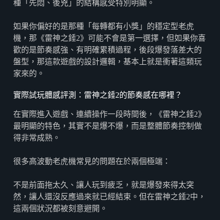
種「先悶、後兇」的結構感受特別明顯。
如果你偏好的是那種「每轉都有小獎」的穩定型老虎
機，那《雷神之錘2》可能不會是第一選擇，但如果你喜
歡的是節奏感強、有明確累積過程，後段爆發落差大的
盤型，那這款遊戲的設計邏輯，基本上就是衝著這類玩
家來的。
實際試玩體感評測：雷神之錘2的節奏感在哪裡？
在實際進入遊戲、連續操作一段時間後，《雷神之錘2》
最明顯的特色，其實不是爆不爆，而是整體節奏控制做
得非常成熟。
很多高波動老虎機常見的問題在於兩個極端：
不是前面拖太久、讓人玩到疲乏，就是爆發來得太突
然，讓人還沒反應過來就已經結束。但在雷神之錘2中，
這兩個狀況都被刻意避開。