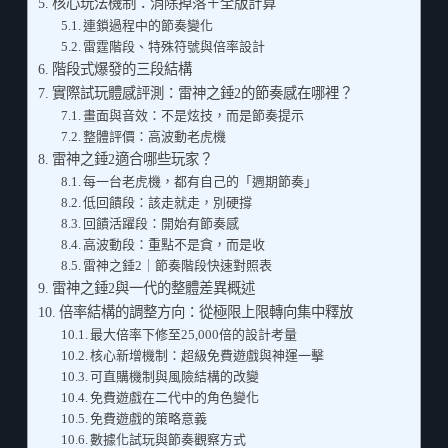
核心玩法機制：消除掉落＋全版計算
連鎖過程中的節奏變化
雷霆階段、特殊符號與倍率設計
階段式爆發的三段結構
實際試玩體感評測：雷神之錘2的節奏感在哪裡？
畫面與音效：不是炫技，而是節奏提示
整體評價：高波動老虎機
雷神之錘2適合哪些玩家？
每一台老虎機，都有自己的「週期節奏」
低回饋段：該走就走，別硬撐
回饋活躍段：開始有節奏感
高波動段：重點不是貪，而是收
雷神之錘2｜節奏階段快速對照表
雷神之錘2與一代的整體差異概述
倍率結構的調整方向：從極限上限轉向集中釋放
最大倍率下修至25,000倍的設計考量
核心新增機制：超級免費遊戲與神運一擊
可直購機制與風險結構的改變
免費遊戲在二代中的角色變化
免費遊戲的策略意義
數據化試玩與節奏觀察方式