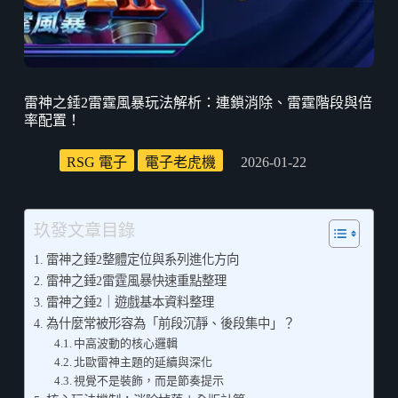
雷神之錘2雷霆風暴玩法解析：連鎖消除、雷霆階段與倍
率配置！
RSG 電子
電子老虎機
2026-01-22
玖發文章目錄
雷神之錘2整體定位與系列進化方向
雷神之錘2雷霆風暴快速重點整理
雷神之錘2｜遊戲基本資料整理
為什麼常被形容為「前段沉靜、後段集中」？
中高波動的核心邏輯
北歐雷神主題的延續與深化
視覺不是裝飾，而是節奏提示