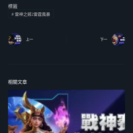
標籤
#
雷神之錘2雷霆風暴
上一
下一
相關文章