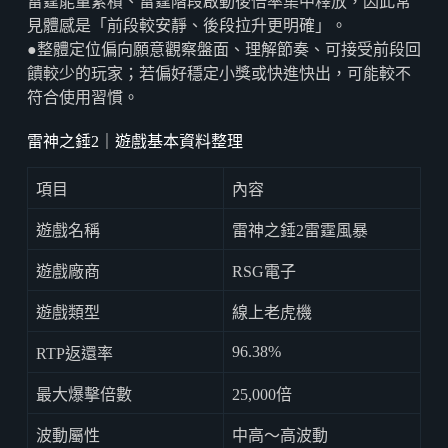
雷霆能量累積、雷霆階段啟動後倍率集中釋放，因此常
見體感是「前段較安靜、後段拉升更明確」。
●整體定位偏向願意觀察盤面、理解節奏、可接受前段回
饋較少的玩家；若偏好穩定小獎或快進快出，可能較不
符合使用習慣。
雷神之錘2｜遊戲基本資料整理
項目
內容
遊戲名稱
雷神之錘2雷霆風暴
遊戲廠商
RSG電子
遊戲類型
線上老虎機
96.38%
RTP返還率
最大爆擊倍數
25,000倍
波動屬性
中高～高波動