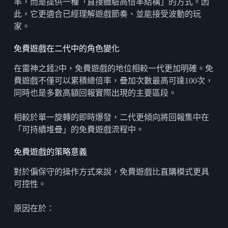
率，而是提供一種「直接體驗高倍率結構」的方式。因
此，它更適合已經理解遊戲節奏、並能接受波動的玩
家。
免費遊戲在二代中的角色變化
在雷神之錘2中，免費遊戲的地位相較一代更加明確。免
費遊戲不僅可以累積總倍率，疊加次數最高可達100次，
同時也是多數高額回報實際出現的主要區段。
相較於單一旋轉的即時爆發，二代更傾向將回報集中在
「可持續堆疊」的免費遊戲流程中。
免費遊戲的策略意義
對於偏保守的操作方式來說，免費遊戲比直購模式更具
可控性。
原因在於：