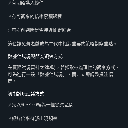
✅有明確進入條件
✅有可觀察的倍率累積過程
✅可提前判斷是否接近關鍵回合
這也讓免費遊戲成為二代中相對重要的策略觀察重點。
數據化試玩與節奏觀察方式
在實際試玩雷神之錘2時，若採取較為理性的觀察方式，
可先進行一段「數據化試玩」，而非立即調整投注幅
度。
初期試玩建議方式
✅先以50～100轉為一個觀察區間
✅記錄倍率符號出現頻率