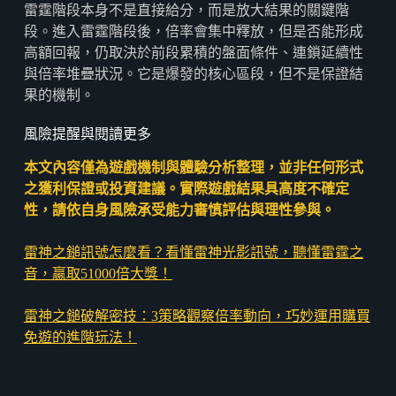
雷霆階段本身不是直接給分，而是放大結果的關鍵階
段。進入雷霆階段後，倍率會集中釋放，但是否能形成
高額回報，仍取決於前段累積的盤面條件、連鎖延續性
與倍率堆疊狀況。它是爆發的核心區段，但不是保證結
果的機制。
風險提醒與閱讀更多
本文內容僅為遊戲機制與體驗分析整理，並非任何形式
之獲利保證或投資建議。實際遊戲結果具高度不確定
性，請依自身風險承受能力審慎評估與理性參與。
雷神之鎚訊號怎麼看？看懂雷神光影訊號，聽懂雷霆之
音，贏取51000倍大獎！
雷神之鎚破解密技：3策略觀察倍率動向，巧妙運用購買
免遊的進階玩法！