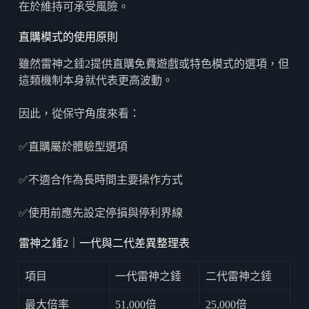
在於維持可承受風險。
直購模式的使用原則
雖然雷神之錘2提供直購免費遊戲或特色模式的選項，但
這類機制本身就代表更高波動。
因此，從保守角度來看：
✅直購屬於體驗型選項
✅不適合作為長時間主要操作方式
✅使用前應先設定停損與停利界線
雷神之錘2｜一代與二代差異整理表
項目
一代雷神之錘
二代雷神之錘
最大倍率
51,000倍
25,000倍