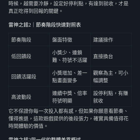
時候，越需要冷靜，設定好停利點，有達到就收，才是
真正吃得到回報的關鍵。
雷神之錘2｜節奏階段快速對照表
節奏階段
盤面特徵
建議操作
小獎少、連鎖
低回饋段
直接換台
難、符號不活躍
小獎增加、差一
觀察為主，可小
回饋活躍段
點畫面變多
幅調整
連續中獎、倍率
設停利點，有賺
高波動段
符號明顯
就收
它不保證你每一次投入都有感，但如果你願意看節奏、
懂得進退，這款遊戲提供的後段張力，確實具備值得花
時間體驗的價值。
雷神之錘2與一代的整體差異概述