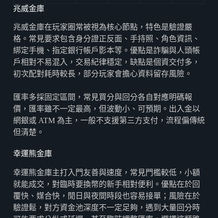
兆威金庫
兆威金庫在玩家圈常被視為核心節點，特色是驗證嚴
格。常見要求包含身分證正反面、手持照、角色資訊、
綁定手機、指定銀行帳戶影本等。優點是詐騙與人頭帳
戶相對不易混入，交易紀律穩定，缺點是個資交付多，
初次配對耗時較長，部分玩家會擔心資料留存風險。
匯率多採固定區間，常見買分與回分各自對應明碼報
價，匯率雖不一定最高，但波動小、可預期。出入金以
網銀或 ATM 為主，一般不支援第三方支付，流程偏傳統
但清楚。
幸運熊金庫
幸運熊金庫主打入門友善與速度，常見門檻較低，小額
就能成交，對臨時要換幣的新手相對便利。優點在於回
覆快、媒合快，閒日與夜間時段也容易接單；風險在於
驗證鬆，對方資金池深度不一定足夠，遇到大量回分時