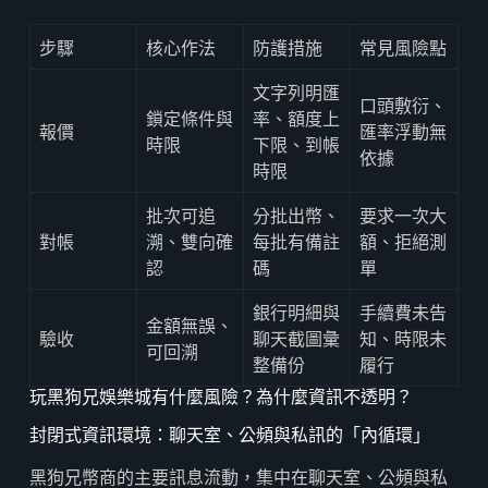
步驟
核心作法
防護措施
常見風險點
文字列明匯
口頭敷衍、
鎖定條件與
率、額度上
報價
匯率浮動無
時限
下限、到帳
依據
時限
批次可追
分批出幣、
要求一次大
對帳
溯、雙向確
每批有備註
額、拒絕測
認
碼
單
銀行明細與
手續費未告
金額無誤、
驗收
聊天截圖彙
知、時限未
可回溯
整備份
履行
玩黑狗兄娛樂城有什麼風險？為什麼資訊不透明？
封閉式資訊環境：聊天室、公頻與私訊的「內循環」
黑狗兄幣商的主要訊息流動，集中在聊天室、公頻與私