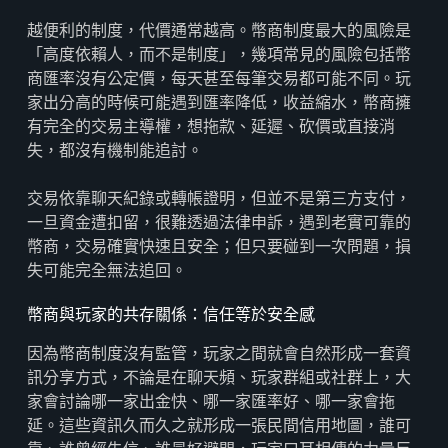
越便利的制度，代價通常越高。幣商制度最大的風險是
「高度依賴人，而不是制度」，幾項常見的風險包括幣
商匯率沒有公定價，每天甚至每筆交易都可能不同。玩
家出分高的時候可能遇到匯率降低，收益縮水，幣商擁
有完全的交易主導權，想拖款、延遲、砍價或直接消
失，都沒有機制能追討。
交易依靠聊天紀錄或轉帳證明，但並不是第三方支付，
一旦資金遭扣留，很難透過法律申訴，遇到老實可靠的
幣商，交易確實快速且安全；但只要碰到一次問題，損
失可能完全無法追回。
幣商與玩家的共存關係：信任等於安全感
因為幣商制度沒有監管，玩家之間就會自然形成一套資
訊分享方式，不論是在聊天頻、玩家群組或社群上，大
家會討論哪一家出金快、哪一家匯率好、哪一家會拖
延。這些資訊久而久之就形成一張民間信用地圖，誰可