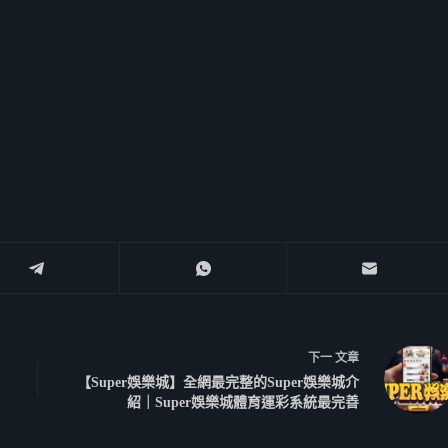
下一
文章
【Super娛樂城】全網最完整的Super娛樂城介
紹｜Super娛樂城體育運彩系統最完善