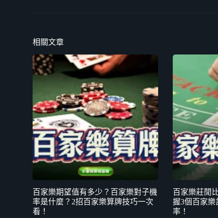
相關文章
百家樂期望值有多少？百家樂對子機
百家樂莊閒
率是什麼？2招百家樂算牌技巧一次
握3個百家
看！
率！