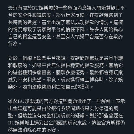
最近有關於BU娛樂城的一些負面消息讓人開始質疑其平
台的安全性和誠信度。部分玩家反映，在提款時遇到了
長時間的延遲，甚至出現了無法成功提款的情況。這樣
的情況導致了玩家對平台的信任下降，許多人開始擔心
自己的資金是否安全，甚至有人懷疑平台是否存在欺詐
行為。
對於一個線上娛樂平台來說，提款問題無疑是最具爭議
和敏感的。如果平台無法提供穩定的提款服務，無論它
的遊戲種類多麼豐富、體驗多麼優秀，最終都會讓玩家
感到不安和失望。畢竟，玩家進行線上博弈時，除了娛
樂外，還期望能夠順利提領自己的獲利。
雖然BU娛樂城的官方對這些問題做出了一些解釋，表示
出金延遲可能是由於銀行系統問題或是支付渠道的調
整，但這並沒有完全打消玩家的疑慮。對於那些曾經在
BU娛樂城上遇到出金問題的玩家來說，這些官方解釋仍
然無法消除心中的不安。