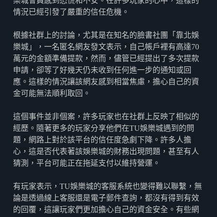
樂城會員感到恐慌和不安。在許多玩家的心中，這樣的
情況已經引發了嚴重的信任危機。
根據社群上的討論，尤其是在知名的臉書社團「靠北娛
樂城」，一名匿名網友發文表示，自己帳戶裡有高達70
萬元的金額準備提款，然而，儘管已經提出了多次提款
申請，卻等了好幾天仍未收到任何進一步的通知或回
應。這樣的情況讓該網友感到相當焦慮，擔心自己的資
金可能無法順利取回。
這個事件並非個案，許多玩家也在社群上反映了相似的
經歷。隨著更多的玩家分享他們在TU娛樂城遇到的問
題，網路上對於該平台的信任度急劇下降。許多人擔
心，這是否代表著該娛樂城的財務出現問題，甚至有人
猜測，平台可能正在拖延支付以維持營運。
有玩家表示，TU娛樂城的客服系統也變得難以聯繫，無
論是透過線上客服還是電子郵件查詢，都沒有得到有效
的回覆，這讓玩家們更加擔心自己的資金安全。有些網