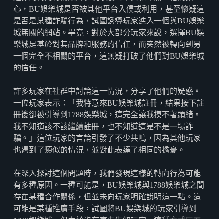
心，BU娛樂城是否被其他平台入侵或利用，甚至懷疑這
是否是某種詐騙行為，試圖誘導玩家進入一個與BU娛樂
城無關的網站。畢竟，對於大部分玩家來說，選擇BU娛
樂城是基於對其品牌和服務的信任，而突然被轉向到另
一個完全不相關的平台，這無疑打破了他們對BU娛樂城
的信任。
許多玩家在社群中討論這一情況，分享了他們的疑惑。
一位玩家表示：「我特意來BU娛樂城註冊，結果按下註
冊後卻被引導到1788娛樂城，這完全讓我摸不著頭緒。
我不知道該不該繼續註冊，也不知道這是不是一場詐
騙。」這位玩家的言論引發了不少共鳴，因為其他玩家
也遇到了類似的情況，並對此表達了相同的擔憂。
在深入探討這個問題時，我們發現這樣的轉向行為可能
有多種原因。一種可能是，BU娛樂城與1788娛樂城之間
存在某種合作關係，但並未向玩家明確說明這一點。這
可能是某種推廣手段，試圖將BU娛樂城的玩家引導到