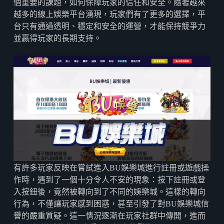
個重要的課題，如何保障玩家的信任和安全。隨著越來
越多的線上娛樂平台湧現，玩家們有了更多的選擇，平
台只有通過透明、穩定和安全的運營，才能保持競爭力
並贏得玩家的長期支持。
有許多玩家反映在嘗試進入BU娛樂城進行註冊或遊戲操
作時，遇到了一個十分令人不安的現象：按下註冊或登
入按鈕後，竟然被轉向到了不同的娛樂城。這樣的轉向
行為，不僅讓玩家感到困惑，甚至引發了對BU娛樂城信
譽的嚴重質疑。這一情況逐漸在玩家社群中傳開，進而