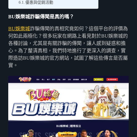
優惠與促銷活動
BU
娛樂城詐騙傳聞是真的嗎？
BU娛樂城
詐騙傳聞的真相究竟如何？這個平台的評價為
何如此兩極化？很多玩家在網路上看見對於BU娛樂城的
各種討論，尤其是有關詐騙的傳聞，讓人感到疑惑和擔
心。為了釐清真相，我們特地進行了更深入的調查，實
際造訪BU娛樂城的官方網站，試圖了解這些傳言是否屬
實。