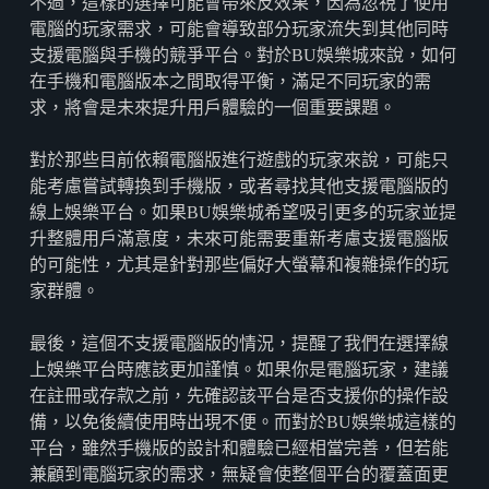
不過，這樣的選擇可能會帶來反效果，因為忽視了使用
電腦的玩家需求，可能會導致部分玩家流失到其他同時
支援電腦與手機的競爭平台。對於BU娛樂城來說，如何
在手機和電腦版本之間取得平衡，滿足不同玩家的需
求，將會是未來提升用戶體驗的一個重要課題。
對於那些目前依賴電腦版進行遊戲的玩家來說，可能只
能考慮嘗試轉換到手機版，或者尋找其他支援電腦版的
線上娛樂平台。如果BU娛樂城希望吸引更多的玩家並提
升整體用戶滿意度，未來可能需要重新考慮支援電腦版
的可能性，尤其是針對那些偏好大螢幕和複雜操作的玩
家群體。
最後，這個不支援電腦版的情況，提醒了我們在選擇線
上娛樂平台時應該更加謹慎。如果你是電腦玩家，建議
在註冊或存款之前，先確認該平台是否支援你的操作設
備，以免後續使用時出現不便。而對於BU娛樂城這樣的
平台，雖然手機版的設計和體驗已經相當完善，但若能
兼顧到電腦玩家的需求，無疑會使整個平台的覆蓋面更