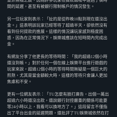
並非無稽之談，因為許多玩家在提款過程中遭遇了長時
間的延遲，甚至有被銀行限制帳戶的情況發生。
另一位玩家則表示：「扯的是從昨晚10點到現在還沒出
金。」這表明該玩家已經等待了超過半天，卻依然沒有
看到任何提款的進展。這樣的情況讓玩家感到極度困
惑，因為在正常情況下，娛樂城應該在短時間內完成出
金。
有網友分享了他更長的等待時間：「我的超過12個小時
還沒到帳。」對於任何一個在線上娛樂平台進行遊戲的
玩家來說，超過12個小時的等待時間無疑是一個巨大的
煎熬，尤其是當金額較大時，這樣的等待只會讓人更加
焦慮和不安。
更有一位網友表示：「TU怎麼有臉打廣告，出個一萬出
超過六小時還沒出款，還說銀行封控嚴重的關係可能要
等24小時以上，我看可以換地方了。」這段留言不僅指
出了平台出金的延遲問題，還批評了TU娛樂城依然在打