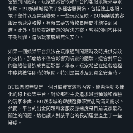
當遇到問題時，玩家通常會依賴平台的客服系統來尋求
幫助。BU娛樂城提供了多種客服渠道，包括線上客服、
電子郵件以及電話聯繫。一些玩家反映，BU娛樂城的客
服反應速度較慢，有時需要等待較長時間才能得到回
應。此外，對於提款問題的解決方案，客服的回答往往
不夠具體，這讓玩家感到無法安心。
如果一個娛樂平台無法在玩家遇到問題時及時提供有效
的支持，那麼這不僅會影響到玩家的體驗，還會對平台
的整體信譽造成負面影響。畢竟，玩家希望在遊戲過程
中能夠獲得即時的幫助，特別是當涉及到資金安全時。
BU娛樂城無疑是一個具備豐富遊戲內容、優惠活動多樣
化的線上娛樂平台。對於那些主要追求遊戲種類和體驗
的玩家來說，BU娛樂城的遊戲選擇確實能夠滿足需求。
然而，平台的出金問題和客服反應速度是目前玩家最為
關注的問題，這也讓人對該平台的長期運營產生了一些
疑慮。