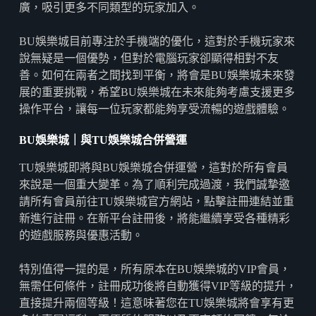
廣，吸引更多不同類型的玩家加入。
BU娛樂城目前專注於手機端的優化，這對於手機玩家來
說無疑是一個優勢，但對於電腦玩家卻顯得相對不友
善。如何在兩者之間找到平衡，將會是BU娛樂城未來發
展的重要挑戰，希望BU娛樂城在未來能夠考慮支援更多
操作平台，讓每一位玩家都能夠享受流暢的遊戲體驗。
BU娛樂城｜與TU娛樂城合併營運
TU娛樂城即將與BU娛樂城合併運營，這對於所有會員
來說是一個重大變革。為了順利完成過渡，我們誠摯邀
請所有會員前往TU娛樂城官方網站，點擊註冊連結並重
新進行註冊。在新平台註冊後，將能繼續享受各種精彩
的遊戲服務與優惠活動。
特別值得一提的是，所有原本在BU娛樂城的VIP會員，
無需任何條件，註冊成功後將自動獲得VIP等級的提升，
直接提升兩個等級！這意味著您在TU娛樂城將會享有更