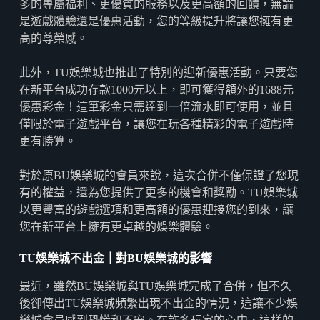
多的專屬福利、更優質的服務以及更高額的回饋，無論
是遊戲體驗還是優惠活動，您的等級提升將讓您擁有更
高的尊榮感。
此外，TU娛樂城也推出了特別的迎新優惠活動。只要您
在新平台成功存款1000元以上，即可獲得額外的1688元
優惠彩金！這筆彩金只需達到一倍流水即可使用，並且
僅限於電子遊戲平台，讓您在玩各種精彩的電子遊戲時
更有勝算。
對於原BU娛樂城的會員來說，這次合併不僅保證了您現
有的權益，還為您提供了更多的機會和獎勵。TU娛樂城
以更豐富的遊戲選項和更高額的優惠迎接您的到來，讓
您在新平台上擁有更卓越的娛樂體驗。
TU娛樂城不出金｜對BU娛樂城的影響
最近，雖然BU娛樂城與TU娛樂城完成了合併，但不久
後卻傳出TU娛樂城頻繁出現不出金的情況，這讓不少娛