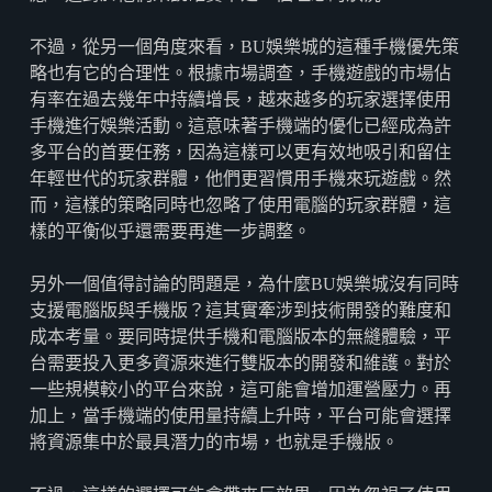
不過，從另一個角度來看，BU娛樂城的這種手機優先策
略也有它的合理性。根據市場調查，手機遊戲的市場佔
有率在過去幾年中持續增長，越來越多的玩家選擇使用
手機進行娛樂活動。這意味著手機端的優化已經成為許
多平台的首要任務，因為這樣可以更有效地吸引和留住
年輕世代的玩家群體，他們更習慣用手機來玩遊戲。然
而，這樣的策略同時也忽略了使用電腦的玩家群體，這
樣的平衡似乎還需要再進一步調整。
另外一個值得討論的問題是，為什麼BU娛樂城沒有同時
支援電腦版與手機版？這其實牽涉到技術開發的難度和
成本考量。要同時提供手機和電腦版本的無縫體驗，平
台需要投入更多資源來進行雙版本的開發和維護。對於
一些規模較小的平台來說，這可能會增加運營壓力。再
加上，當手機端的使用量持續上升時，平台可能會選擇
將資源集中於最具潛力的市場，也就是手機版。