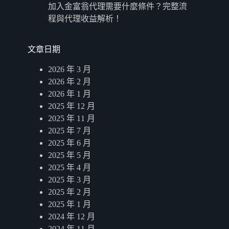
加入金富翁代理需要什麼條件？完整流
程與代理收益解析！
文章日期
2026 年 3 月
2026 年 2 月
2026 年 1 月
2025 年 12 月
2025 年 11 月
2025 年 7 月
2025 年 6 月
2025 年 5 月
2025 年 4 月
2025 年 3 月
2025 年 2 月
2025 年 1 月
2024 年 12 月
2024 年 11 月