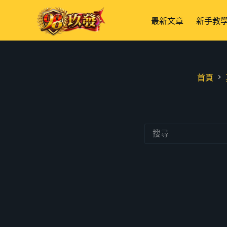
跳
最新文章
新手教
至
主
要
內
容
首頁