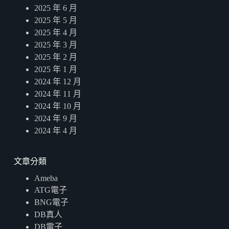
2025 年 6 月
2025 年 5 月
2025 年 4 月
2025 年 3 月
2025 年 2 月
2025 年 1 月
2024 年 12 月
2024 年 11 月
2024 年 10 月
2024 年 9 月
2024 年 4 月
文章分類
Ameba
ATG電子
BNG電子
DB真人
DB電子