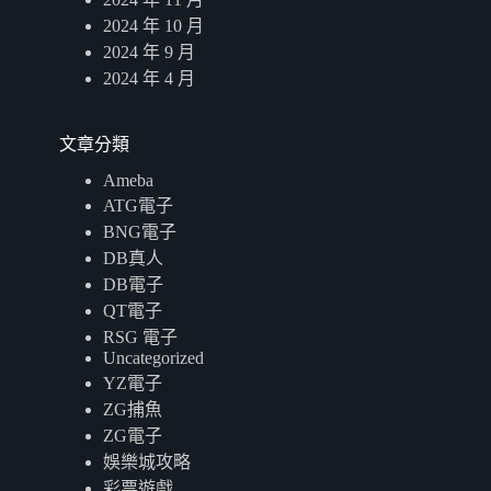
2024 年 10 月
2024 年 9 月
2024 年 4 月
文章分類
Ameba
ATG電子
BNG電子
DB真人
DB電子
QT電子
RSG 電子
Uncategorized
YZ電子
ZG捕魚
ZG電子
娛樂城攻略
彩票遊戲