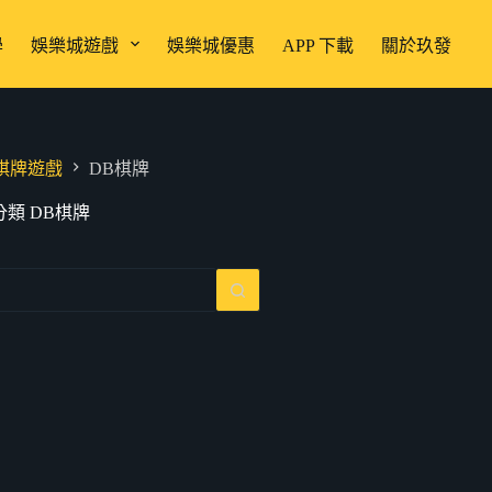
學
娛樂城遊戲
娛樂城優惠
APP 下載
關於玖發
棋牌遊戲
DB棋牌
分類
DB棋牌