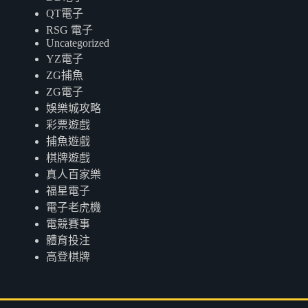
QT電子
RSG 電子
Uncategorized
YZ電子
ZG捕魚
ZG電子
娛樂城攻略
彩票遊戲
捕魚遊戲
棋牌遊戲
真人百家樂
福星電子
電子老虎機
電競賽事
體育投注
高登棋牌