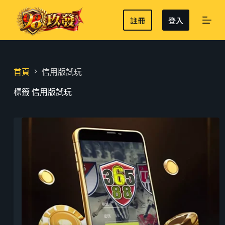
跳
註冊
登入
至
主
要
內
容
首頁
信用版試玩
標籤
信用版試玩