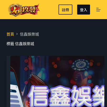
跳
註冊
登入
至
主
要
內
容
首頁
信鑫娛樂城
標籤
信鑫娛樂城