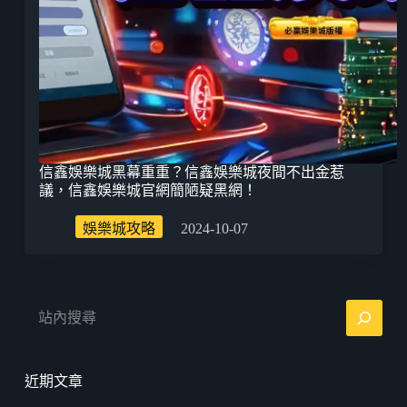
信鑫娛樂城黑幕重重？信鑫娛樂城夜間不出金惹
議，信鑫娛樂城官網簡陋疑黑網！
娛樂城攻略
2024-10-07
近期文章