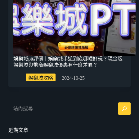
娛樂城ptt評價｜娛樂城手遊到底哪裡好玩？現金版
娛樂城與幣商娛樂城優惠有什麼差異？
娛樂城攻略
2024-10-25
近期文章