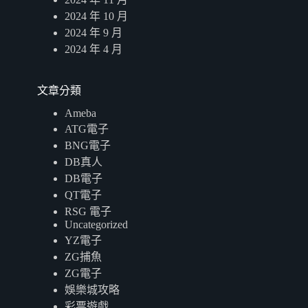
2024 年 10 月
2024 年 9 月
2024 年 4 月
文章分類
Ameba
ATG電子
BNG電子
DB真人
DB電子
QT電子
RSG 電子
Uncategorized
YZ電子
ZG捕魚
ZG電子
娛樂城攻略
彩票遊戲