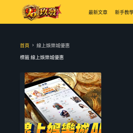
跳
最新文章
新手教
至
主
要
內
容
首頁
線上娛樂城優惠
標籤
線上娛樂城優惠