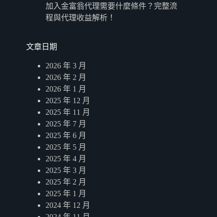
加入金富翁代理需要什麼條件？完整流
程與代理收益解析！
文章日期
2026 年 3 月
2026 年 2 月
2026 年 1 月
2025 年 12 月
2025 年 11 月
2025 年 7 月
2025 年 6 月
2025 年 5 月
2025 年 4 月
2025 年 3 月
2025 年 2 月
2025 年 1 月
2024 年 12 月
2024 年 11 月