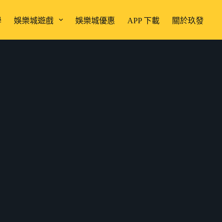
學
娛樂城遊戲
娛樂城優惠
APP 下載
關於玖發