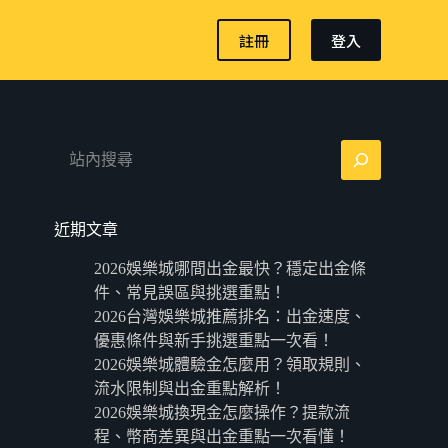
註冊
登入
近期文章
2026娛樂城哪間出金最快？穩定出金條
件、常見誤區與挑選重點！
2026台灣娛樂城推薦排名：出金速度、
優惠條件與新手挑選重點一次看！
2026娛樂城體驗金怎麼用？領取規則、
流水限制與出金重點解析！
2026娛樂城換現金怎麼操作？提款流
程、幣商差異與出金重點一次看懂！