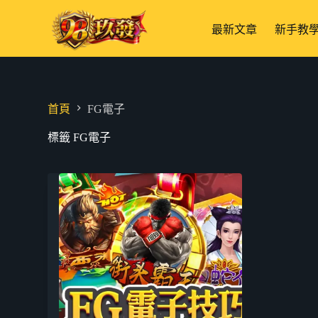
跳
最新文章
新手教
至
主
要
內
容
首頁
FG電子
標籤
FG電子