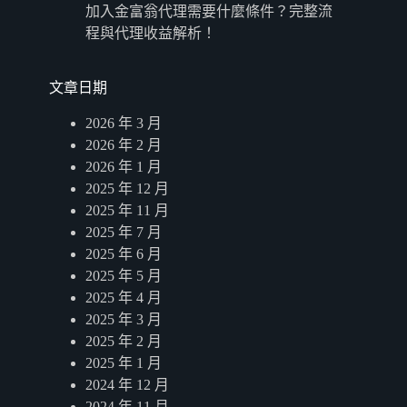
加入金富翁代理需要什麼條件？完整流
程與代理收益解析！
文章日期
2026 年 3 月
2026 年 2 月
2026 年 1 月
2025 年 12 月
2025 年 11 月
2025 年 7 月
2025 年 6 月
2025 年 5 月
2025 年 4 月
2025 年 3 月
2025 年 2 月
2025 年 1 月
2024 年 12 月
2024 年 11 月