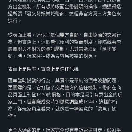
方出金機制，所有想將帳面金幣變現的操作，通通得透
過所謂「發又發娛樂城幣商」這個非官方第三方角色來
進行。
從表面上看，這似乎是個雙方自願、自由協商的交易行
為，但實際上，這個看似便利的幣商制度，卻隱藏著層
層風險與不對等的資訊壓制，尤其當牽涉到「匯率變
動」時，玩家往往成為最容易被宰的對象。
表面上是匯率，實際上是信任危機
匯率臨時變動的行為，其實不是單純的價格波動問題，
更關鍵的是，它打破了交易雙方的信任機制。幣商在商
品頁面上刊登1:130的價格，目的本是吸引有意出金的玩
家上門，但實際成交時卻隨意調整成1:144，這樣的行
為，從玩家角度看來，就像是一場蓄意的「釣魚」操
作。
更令人頭痛的是，玩家完全沒有申訴管道可走。8591平