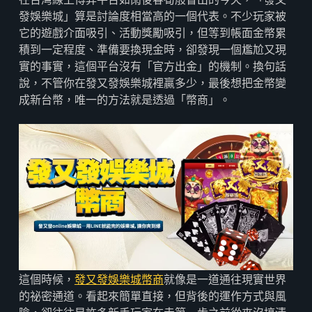
發娛樂城」算是討論度相當高的一個代表。不少玩家被
它的遊戲介面吸引、活動獎勵吸引，但等到帳面金幣累
積到一定程度、準備要換現金時，卻發現一個尷尬又現
實的事實，這個平台沒有「官方出金」的機制。換句話
說，不管你在發又發娛樂城裡贏多少，最後想把金幣變
成新台幣，唯一的方法就是透過「幣商」。
這個時候，
發又發娛樂城幣商
就像是一道通往現實世界
的祕密通道。看起來簡單直接，但背後的運作方式與風