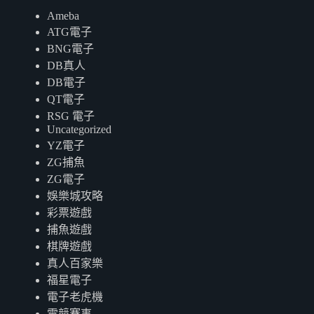
Ameba
ATG電子
BNG電子
DB真人
DB電子
QT電子
RSG 電子
Uncategorized
YZ電子
ZG捕魚
ZG電子
娛樂城攻略
彩票遊戲
捕魚遊戲
棋牌遊戲
真人百家樂
福星電子
電子老虎機
電競賽事