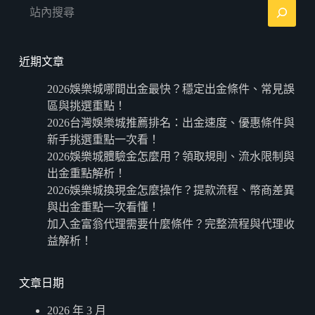
近期文章
2026娛樂城哪間出金最快？穩定出金條件、常見誤
區與挑選重點！
2026台灣娛樂城推薦排名：出金速度、優惠條件與
新手挑選重點一次看！
2026娛樂城體驗金怎麼用？領取規則、流水限制與
出金重點解析！
2026娛樂城換現金怎麼操作？提款流程、幣商差異
與出金重點一次看懂！
加入金富翁代理需要什麼條件？完整流程與代理收
益解析！
文章日期
2026 年 3 月