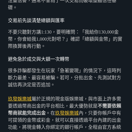
注重信譽，通常不會為了一次交易而破壞整體信任基
礎。
交易前先談清楚總額與匯率
不要只聽對方講1:130，要明確問：「我給你130,000金
幣，你會給我1,000元對吧？」確認「總額與金幣」的實
際換算後再行動。
避免急於成交與大額一次轉幣
很多詐騙都發生在玩家「急著變現」的情況下，這時判
斷力最差、最容易被騙。若可，分批出金、先測試對方
誠信再決定是否追加。
玖發娛樂城
屬於正規的現金版娛樂城，與市面上許多需
要透過幣商出金的平台相比，最大優勢就是
不需要依賴
幣商就能完成出金
。在
玖發娛樂城
內，只要你帳戶中有
可提領的金幣或彩金，就可以直接透過平台內建的出金
功能，將現金轉入你綁定的銀行帳戶，全程由官方系統