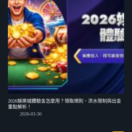
2026娛樂城體驗金怎麼用？領取規則、流水限制與出金
重點解析！
2026-03-30