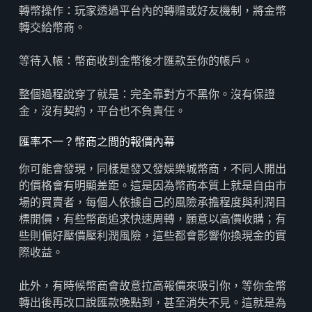
轉幣操作：玩家透過平台內的轉贈或好友機制，將金幣
轉交給幣商。
等待入帳：幣商收到金幣後才匯款至你的帳戶。
整個過程說穿了就是：完全靠對方不黑你。沒有保證
金，沒有契約，平台也不負責任。
匯率不一？幣商之間的報價內幕
你可能會發現，同樣是發又發娛樂城幣商，不同人開出
的價格會有明顯差距。這是因為幣商本質上就是自由市
場的買賣者，每個人依據自己的風險承擔程度與利潤目
標開價，有些幣商追求快速周轉，願意以高價收購；有
些則偏好壓價壓利潤風險，這些都會影響你換現金的實
際收益。
此外，有時候幣商會故意拉高報價來吸引你，等你金幣
轉出後再改口說匯款晚點到，甚至消失不見。這就是為