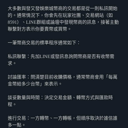
大多數與發又發娛樂城幣商的交易都是從一則私訊開始
的。通常情況下，你會先在玩家社團、交易網站（如
8591）、LINE群組或論壇中發現幣商的訊息，接著主動
聯繫對方表示你要賣幣或買幣。
一筆幣商交易的標準程序通常如下：
私訊聯繫：先加LINE或發訊息詢問幣商是否有收幣需
求。
討論匯率：問清楚目前收購價格，通常幣商會用「每萬
金幣給多少台幣」來表示。
談妥數量與時間：決定交易金額、轉幣方式與匯款時
程。
進行交易：一方轉幣、一方轉帳，但順序取決於誰信誰
多一點。