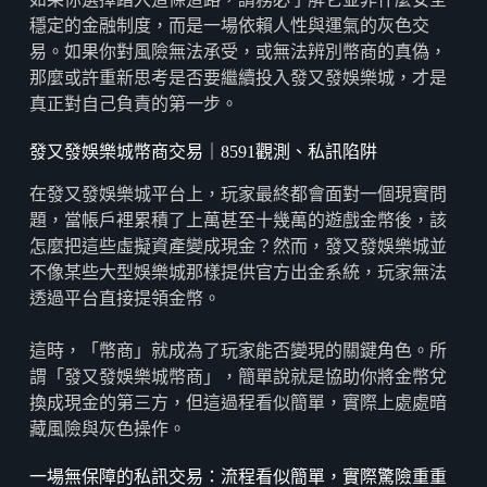
穩定的金融制度，而是一場依賴人性與運氣的灰色交
易。如果你對風險無法承受，或無法辨別幣商的真偽，
那麼或許重新思考是否要繼續投入發又發娛樂城，才是
真正對自己負責的第一步。
發又發娛樂城幣商交易｜8591觀測、私訊陷阱
在發又發娛樂城平台上，玩家最終都會面對一個現實問
題，當帳戶裡累積了上萬甚至十幾萬的遊戲金幣後，該
怎麼把這些虛擬資產變成現金？然而，發又發娛樂城並
不像某些大型娛樂城那樣提供官方出金系統，玩家無法
透過平台直接提領金幣。
這時，「幣商」就成為了玩家能否變現的關鍵角色。所
謂「發又發娛樂城幣商」，簡單說就是協助你將金幣兌
換成現金的第三方，但這過程看似簡單，實際上處處暗
藏風險與灰色操作。
一場無保障的私訊交易：流程看似簡單，實際驚險重重