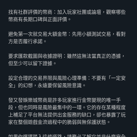
找有社群評價的幣商：加入玩家社團或論壇，觀察哪些
幣商有長期口碑與正面評價。
避免第一次就交易大額金幣：先用小額測試交易，看對
方是否履行承諾。
要求匯款截圖與收據證明：雖然這無法當真正的憑據，
但至少可以留下證據。
設定合理的交易界限與風險心理準備：不要有「一定安
全」的幻想，永遠要保留風險意識。
發又發娛樂城幣商是許多玩家進行金幣變現的唯一手
段，但也同時是風險最集中的一環。它的存在某種程度
上補足了平台無法提供出金服務的缺口，卻也暴露了玩
家在整個遊戲金流過程中的脆弱與無保護狀態。
如果你選擇踏入這條道路，請務必了解它並非什麼安全