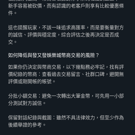
新手容易被砍價，而有認識的老客戶則享有比較優惠條
件。
這也提醒玩家，不該一味追求高匯率，而是要衡量對方
的誠信、評價與穩定度，綜合評估之後再決定是否成
交。
如何降低與發又發娛樂城幣商交易的風險？
如果你仍決定與幣商交易，以下幾點務必牢記，找有評
價紀錄的幣商：查看過去交易留言、社群口碑，避開無
評價或剛開帳的帳號。
分批小額交易：避免一次轉出大筆金幣，可先用一小部
分測試對方誠信。
保留對話紀錄與截圖：雖然不具法律效力，但至少作為
後續舉證的參考。