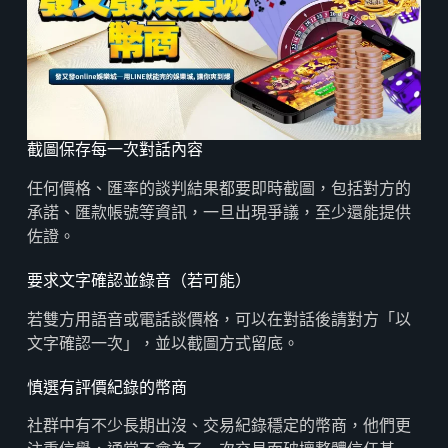
截圖保存每一次對話內容
任何價格、匯率的談判結果都要即時截圖，包括對方的
承諾、匯款帳號等資訊，一旦出現爭議，至少還能提供
佐證。
要求文字確認並錄音（若可能）
若雙方用語音或電話談價格，可以在對話後請對方「以
文字確認一次」，並以截圖方式留底。
慎選有評價紀錄的幣商
社群中有不少長期出沒、交易紀錄穩定的幣商，他們更