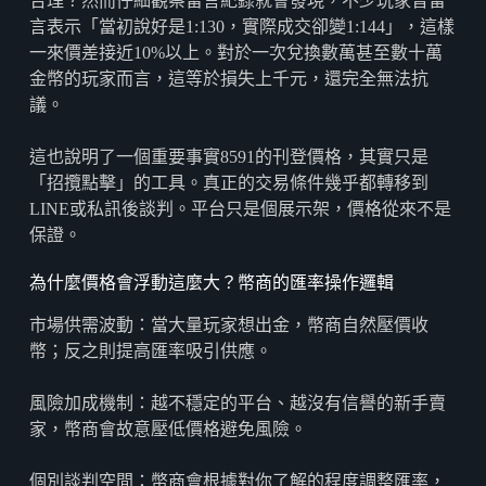
合理？然而仔細觀察留言紀錄就會發現，不少玩家曾留
言表示「當初說好是1:130，實際成交卻變1:144」，這樣
一來價差接近10%以上。對於一次兌換數萬甚至數十萬
金幣的玩家而言，這等於損失上千元，還完全無法抗
議。
這也說明了一個重要事實8591的刊登價格，其實只是
「招攬點擊」的工具。真正的交易條件幾乎都轉移到
LINE或私訊後談判。平台只是個展示架，價格從來不是
保證。
為什麼價格會浮動這麼大？幣商的匯率操作邏輯
市場供需波動：當大量玩家想出金，幣商自然壓價收
幣；反之則提高匯率吸引供應。
風險加成機制：越不穩定的平台、越沒有信譽的新手賣
家，幣商會故意壓低價格避免風險。
個別談判空間：幣商會根據對你了解的程度調整匯率，