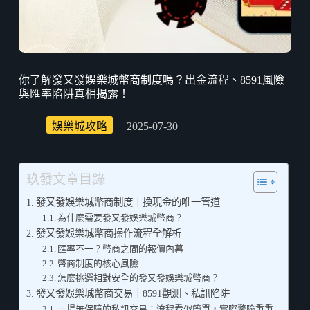
你了解發又發娛樂城幣商制度嗎？出金流程、8591風險
與匯率陷阱真相揭露！
娛樂城攻略
2025-07-30
玖發文章目錄
發又發娛樂城幣商制度｜換現金的唯一管道
為什麼需要發又發娛樂城幣商？
發又發娛樂城幣商操作流程全解析
匯率不一？幣商之間的報價內幕
幣商制度的核心風險
怎麼挑選相對安全的發又發娛樂城幣商？
發又發娛樂城幣商交易｜8591觀測、私訊陷阱
一場無保障的私訊交易：流程看似簡單，實際驚險重重