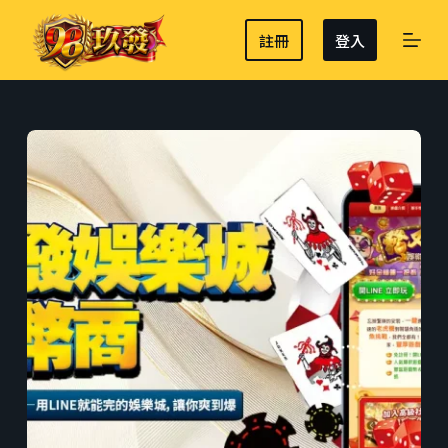
跳
註冊
登入
至
主
要
內
容