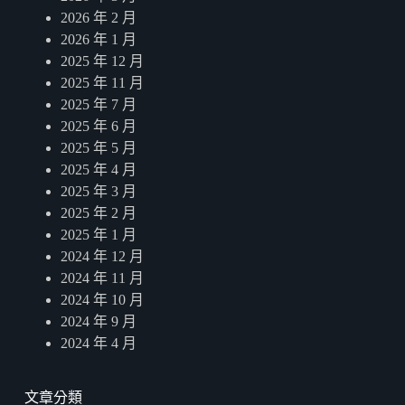
2026 年 2 月
2026 年 1 月
2025 年 12 月
2025 年 11 月
2025 年 7 月
2025 年 6 月
2025 年 5 月
2025 年 4 月
2025 年 3 月
2025 年 2 月
2025 年 1 月
2024 年 12 月
2024 年 11 月
2024 年 10 月
2024 年 9 月
2024 年 4 月
文章分類