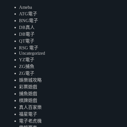
Ameba
ATG電子
BNG電子
DB真人
DB電子
QT電子
RSG 電子
Uncategorized
YZ電子
ZG捕魚
ZG電子
娛樂城攻略
彩票遊戲
捕魚遊戲
棋牌遊戲
真人百家樂
福星電子
電子老虎機