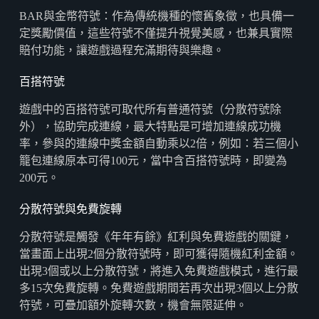
BAR與金幣符號：作為傳統機種的懷舊象徵，也具備一
定獎勵價值，這些符號不僅提升視覺美感，也兼具實際
賠付功能，讓遊戲過程充滿期待與樂趣。
百搭符號
遊戲中的百搭符號可取代所有普通符號（分散符號除
外），協助完成連線，最大特點是可增加連線成功機
率，參與的連線中獎金額自動乘以2倍，例如：若三個小
籠包連線原本可得100元，當中含百搭符號時，即變為
200元。
分散符號與免費旋轉
分散符號是觸發《年年有餘》紅利與免費遊戲的關鍵，
當畫面上出現2個分散符號時，即可獲得隨機紅利金額。
出現3個或以上分散符號，將進入免費遊戲模式，進行最
多15次免費旋轉。免費遊戲期間若再次出現3個以上分散
符號，可疊加額外旋轉次數，機會無限延伸。