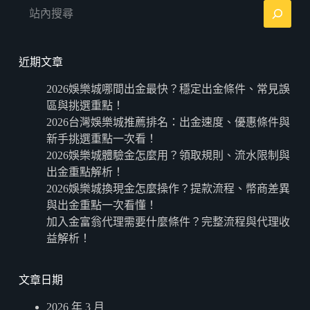
近期文章
2026娛樂城哪間出金最快？穩定出金條件、常見誤
區與挑選重點！
2026台灣娛樂城推薦排名：出金速度、優惠條件與
新手挑選重點一次看！
2026娛樂城體驗金怎麼用？領取規則、流水限制與
出金重點解析！
2026娛樂城換現金怎麼操作？提款流程、幣商差異
與出金重點一次看懂！
加入金富翁代理需要什麼條件？完整流程與代理收
益解析！
文章日期
2026 年 3 月