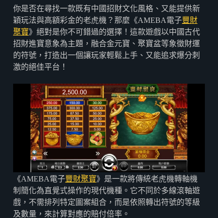
你是否在尋找一款既有中國招財文化風格、又能提供新
穎玩法與高額彩金的老虎機？那麼《AMEBA電子
豐財
聚寶
》絕對是你不可錯過的選擇！這款遊戲以中國古代
招財進寶意象為主題，融合金元寶、聚寶盆等象徵財運
的符號，打造出一個讓玩家輕鬆上手、又能追求爆分刺
激的絕佳平台！
《AMEBA電子
豐財聚寶
》是一款將傳統老虎機轉軸機
制簡化為直覺式操作的現代機種。它不同於多線滾軸遊
戲，不需排列特定圖案組合，而是依照轉出符號的等級
及數量，來計算對應的賠付倍率。