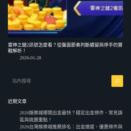
雷神之鎚2訊號怎麼看？從盤面節奏判斷續留與停手的實
戰解析！
2026-01-28
近期文章
2026娛樂城哪間出金最快？穩定出金條件、常見誤
區與挑選重點！
2026台灣娛樂城推薦排名：出金速度、優惠條件與