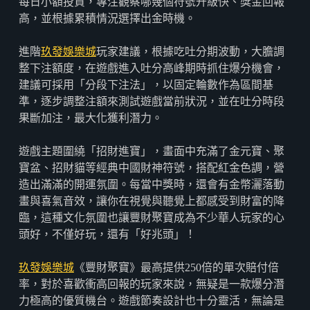
每日小額投資，專注觀察哪幾個符號升級快、獎金回報
高，並根據累積情況選擇出金時機。
進階
玖發娛樂城
玩家建議，根據吃吐分期波動，大膽調
整下注額度，在遊戲進入吐分高峰期時抓住爆分機會，
建議可採用「分段下注法」，以固定輪數作為區間基
準，逐步調整注額來測試遊戲當前狀況，並在吐分時段
果斷加注，最大化獲利潛力。
遊戲主題圍繞「招財進寶」，畫面中充滿了金元寶、聚
寶盆、招財貓等經典中國財神符號，搭配紅金色調，營
造出滿滿的開運氛圍。每當中獎時，還會有金幣灑落動
畫與喜氣音效，讓你在視覺與聽覺上都感受到財富的降
臨，這種文化氛圍也讓豐財聚寶成為不少華人玩家的心
頭好，不僅好玩，還有「好兆頭」！
玖發娛樂城
《豐財聚寶》最高提供250倍的單次賠付倍
率，對於喜歡衝高回報的玩家來說，無疑是一款爆分潛
力極高的優質機台。遊戲節奏設計也十分靈活，無論是