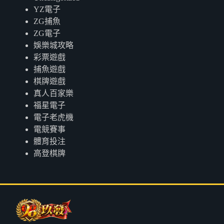
YZ電子
ZG捕魚
ZG電子
娛樂城攻略
彩票遊戲
捕魚遊戲
棋牌遊戲
真人百家樂
福星電子
電子老虎機
電競賽事
體育投注
高登棋牌