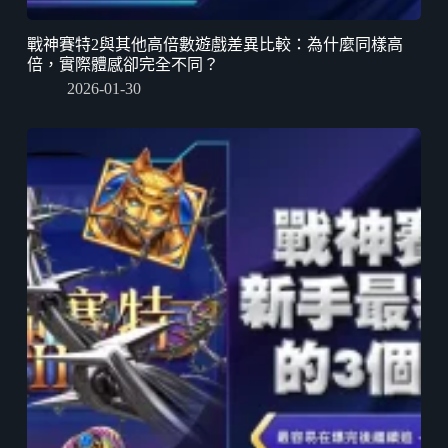
戰神賽特2與其他高倍數遊戲差異比較：為什麼同樣高
倍，實際體感卻完全不同？
2026-01-30