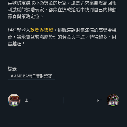
喜歡穩定賺取小額獎金的玩家，還是追求高風險高回報
刺激感的進階玩家，都能在這款遊戲中找到自己的轉動
節奏與策略定位。
現在就登入
玖發娛樂城
，挑戰這款財氣滿滿的高獎金機
台，讓聚寶盆裝滿屬於你的黃金與幸運，轉得越多、財
富越旺！
標籤
#
AMEBA電子豐財聚寶
上一
下一