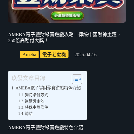
AMEBA電子豐財聚寶遊戲攻略｜傳統中國財神主題，
250倍高賠付大獎！
Ameba
電子老虎機
2025-04-16
玖發文章目錄
AMEBA電子豐財聚寶遊戲特色介紹
獨特賠付方式
累積獎金池
特殊中獎條件
總結
AMEBA電子豐財聚寶遊戲特色介紹