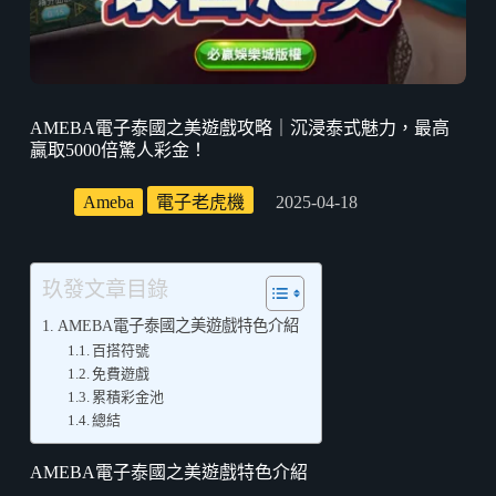
AMEBA電子泰國之美遊戲攻略｜沉浸泰式魅力，最高
贏取5000倍驚人彩金！
Ameba
電子老虎機
2025-04-18
玖發文章目錄
AMEBA電子泰國之美遊戲特色介紹
百搭符號
免費遊戲
累積彩金池
總結
AMEBA電子泰國之美遊戲特色介紹