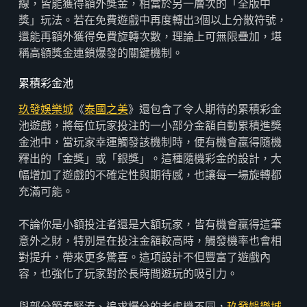
線，皆能獲得額外獎金，相當於另一層次的「全版中
獎」玩法。若在免費遊戲中再度轉出3個以上分散符號，
還能再額外獲得免費旋轉次數，理論上可無限疊加，堪
稱高額獎金連鎖爆發的關鍵機制。
累積彩金池
玖發娛樂城
《
泰國之美
》還包含了令人期待的累積彩金
池遊戲，將每位玩家投注的一小部分金額自動累積進獎
金池中，當玩家幸運觸發該機制時，便有機會贏得隨機
釋出的「金獎」或「銀獎」。這種隨機彩金的設計，大
幅增加了遊戲的不確定性與期待感，也讓每一場旋轉都
充滿可能。
不論你是小額投注者還是大額玩家，皆有機會贏得這筆
意外之財，特別是在投注金額較高時，觸發機率也會相
對提升，帶來更多驚喜。這項設計不但豐富了遊戲內
容，也強化了玩家對於長時間遊玩的吸引力。
與部分節奏緊湊、追求爆分的老虎機不同，
玖發娛樂城