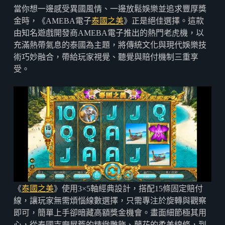
當你想一邊感受異國風情、一邊放鬆娛樂並追求豐厚獎
金時，《AMEBA電子
泰國之美
》正是絕佳選擇。這款
由知名遊戲開發商AMEBA電子推出的熱門老虎機，以
充滿熱帶氣息的泰國為主題，將傳統文化與現代娛樂技
術巧妙融合，帶給玩家視覺、聽覺與賠付機制三重享
受。
《
泰國之美
》使用3×5軸經典設計，搭配15條固定賠付
線，讓玩家無需煩惱線數選擇，只需專注於旋轉與觀察
即可，簡單上手卻暗藏高額獎金機會。畫面細節極其用
心，從泰國寺廟屋簷的精緻雕飾、蘭花的柔美線條，到