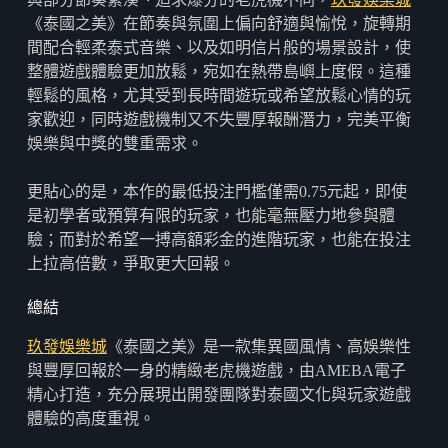
《泰國之美》在節奏與氛圍上偏向舒適與愉悅，旋轉期
間配合輕柔泰式音樂、以及如明信片般的場景設計，使
整體遊戲體驗更加放鬆，宛如在熱帶島嶼上度假。這種
輕鬆的風格，尤其受到長時間遊玩或希望放鬆心情的玩
家歡迎，同時遊戲機制又不失豐厚報酬潛力，完美平衡
娛樂與中獎的雙重需求。
更貼心的是，本作的最低投注門檻僅需0.75元起，即使
是初學者或預算有限的玩家，也能毫無壓力地參與體
驗；而對於希望一搏高額彩金的進階玩家，也能在投注
上拉高倍數，爭取更大回報。
總結
玖發娛樂城
《泰國之美》是一款集異國風情、高娛樂性
與豐厚回報於一身的精緻老虎機遊戲，由AMEBA電子
精心打造，充分展現出開發團隊對泰國文化與玩家遊戲
體驗的高度重視。