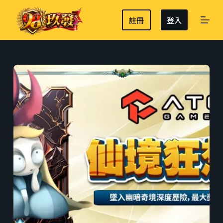
跳
註冊
登入
至
主
要
內
容