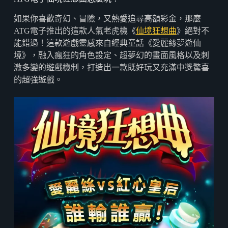
如果你喜歡奇幻、冒險，又熱愛追尋高額彩金，那麼
ATG電子推出的這款人氣老虎機《
仙境狂想曲
》絕對不
能錯過！這款遊戲靈感來自經典童話《愛麗絲夢遊仙
境》，融入瘋狂的角色設定、超夢幻的畫面風格以及刺
激多變的遊戲機制，打造出一款既好玩又充滿中獎驚喜
的超強遊戲。