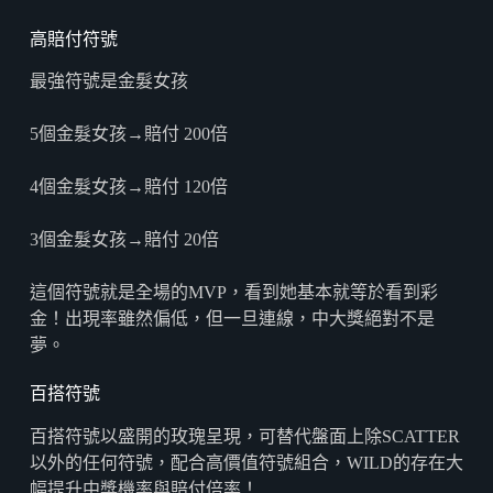
高賠付符號
最強符號是金髮女孩
5個金髮女孩→賠付 200倍
4個金髮女孩→賠付 120倍
3個金髮女孩→賠付 20倍
這個符號就是全場的MVP，看到她基本就等於看到彩
金！出現率雖然偏低，但一旦連線，中大獎絕對不是
夢。
百搭符號
百搭符號以盛開的玫瑰呈現，可替代盤面上除SCATTER
以外的任何符號，配合高價值符號組合，WILD的存在大
幅提升中獎機率與賠付倍率！