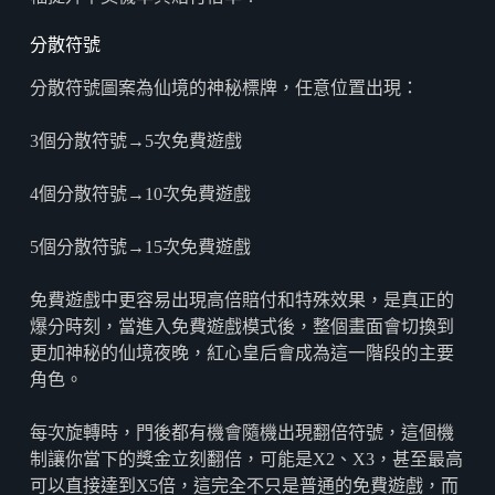
分散符號
分散符號圖案為仙境的神秘標牌，任意位置出現：
3個分散符號→5次免費遊戲
4個分散符號→10次免費遊戲
5個分散符號→15次免費遊戲
免費遊戲中更容易出現高倍賠付和特殊效果，是真正的
爆分時刻，當進入免費遊戲模式後，整個畫面會切換到
更加神秘的仙境夜晚，紅心皇后會成為這一階段的主要
角色。
每次旋轉時，門後都有機會隨機出現翻倍符號，這個機
制讓你當下的獎金立刻翻倍，可能是X2、X3，甚至最高
可以直接達到X5倍，這完全不只是普通的免費遊戲，而