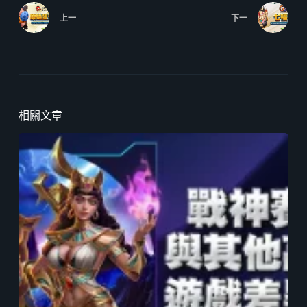
上一
下一
相關文章