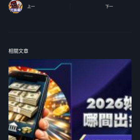
上一
下一
相關文章