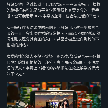
網站竟然自動跳轉到了TU娛樂城。一些玩家指出，這樣
的跳轉行為可能是該平台企圖隱藏其真實身分的一種手
段，也可能暗示BGW娛樂城並非一個合法運營的平台。
這一點從搜索結果中的兩個不同網站可以進一步證實合
法的平台不會出現這樣的異常情況，而BGW娛樂城卻讓
玩家難以區分其真正的入口，甚至會被重定向到其他不
相關的網站。
這樣的情況讓人不得不懷疑，BGW娛樂城是否是一個精
心設計的詐騙網絡的一部分，專門用來欺騙那些不明就
裡的玩家。事實上，類似的詐騙手法在線上娛樂城行業
並不少見。