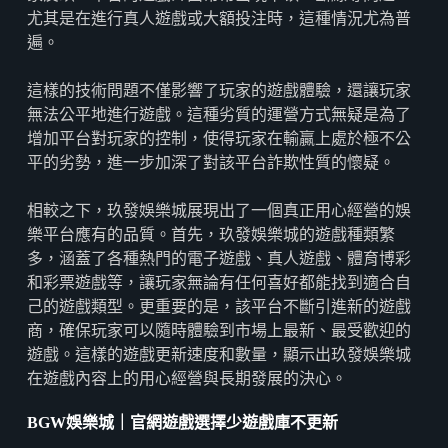
尤其是在進行真人遊戲或大額投注時，這種情況尤為普
遍。
這樣的技術問題不僅影響了玩家的遊戲體驗，還讓玩家
無法公平地進行遊戲。這種劣質的運營方式無疑是為了
增加平台對玩家的控制，使得玩家在輸贏上處於極不公
平的劣勢，進一步加深了對該平台詐欺性質的懷疑。
相較之下，玖發娛樂城展現出了一個真正用心經營的娛
樂平台應有的品質。首先，玖發娛樂城的遊戲種類繁
多，涵蓋了各種熱門的電子遊戲、真人遊戲、體育博彩
和彩票遊戲等，讓玩家無論有任何喜好都能找到適合自
己的遊戲類型。更重要的是，該平台不斷引進新的遊戲
商，確保玩家可以隨時體驗到市場上最新、最受歡迎的
遊戲。這樣的遊戲更新速度和數量，顯示出玖發娛樂城
在遊戲內容上的用心經營與長期發展的決心。
BGW
娛樂城｜官網遊戲選擇少遊戲庫不更新