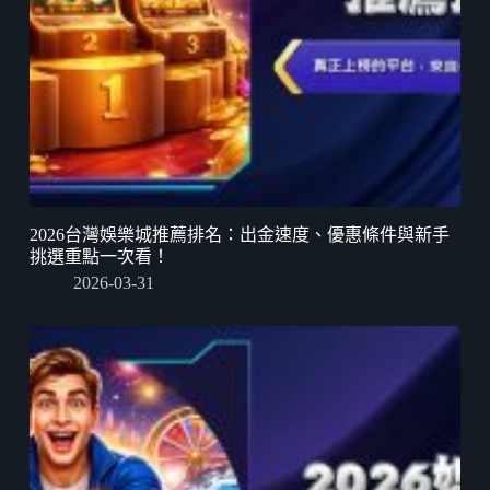
2026台灣娛樂城推薦排名：出金速度、優惠條件與新手
挑選重點一次看！
2026-03-31