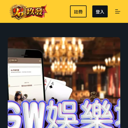
跳
註冊
登入
至
主
要
內
容