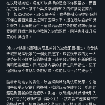
在玖發娛樂城，玩家可以選擇的遊戲不僅數量多，而且
品質有保障。該平台與多家國際知名的遊戲開發商合
作，如RSG電子、BNG電子等，這些遊戲商提供的遊戲
不僅在畫面質量上達到了國際水準，還在玩法設計和獎
金機制上具備創新性。這些高品質的遊戲能夠讓玩家享
受到極具娛樂性和挑戰性的遊戲過程，同時也能提升玩
家的中獎機會。
與BGW娛樂城那種有限且劣質的遊戲配置相比，玖發娛
樂城無疑是玩家的一個更佳選擇，玖發娛樂城的另一大
優勢是其不斷更新的遊戲庫。該平台定期引進新的遊戲
商和遊戲類型，保持遊戲內容的多樣性與新穎性，這不
僅讓玩家不會感到遊戲枯燥，還能保持平台的競爭力。
隨著市場需求的變化，玖發娛樂城能夠快速反應，引進
那些最受玩家歡迎的遊戲，這讓玩家在該平台上始終能
體驗到最新的遊戲趨勢。例如，玖發娛樂城近期就引入
了QT電子的最新遊戲《雲公主》，該遊戲不僅擁有豐富
的遊戲功能，還具備高額的獎金回報，這吸引了大批玩