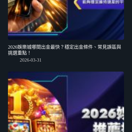
2026娛樂城哪間出金最快？穩定出金條件、常見誤區與
挑選重點！
2026-03-31