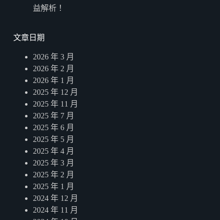
益解析！
文章日期
2026 年 3 月
2026 年 2 月
2026 年 1 月
2025 年 12 月
2025 年 11 月
2025 年 7 月
2025 年 6 月
2025 年 5 月
2025 年 4 月
2025 年 3 月
2025 年 2 月
2025 年 1 月
2024 年 12 月
2024 年 11 月