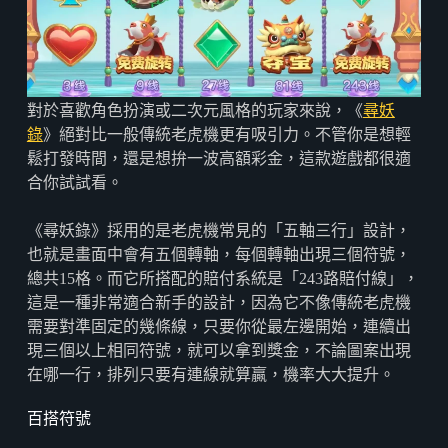
對於喜歡角色扮演或二次元風格的玩家來說，《
尋妖
錄
》絕對比一般傳統老虎機更有吸引力。不管你是想輕
鬆打發時間，還是想拚一波高額彩金，這款遊戲都很適
合你試試看。
《尋妖錄》採用的是老虎機常見的「五軸三行」設計，
也就是畫面中會有五個轉軸，每個轉軸出現三個符號，
總共15格。而它所搭配的賠付系統是「243路賠付線」，
這是一種非常適合新手的設計，因為它不像傳統老虎機
需要對準固定的幾條線，只要你從最左邊開始，連續出
現三個以上相同符號，就可以拿到獎金，不論圖案出現
在哪一行，排列只要有連線就算贏，機率大大提升。
百搭符號