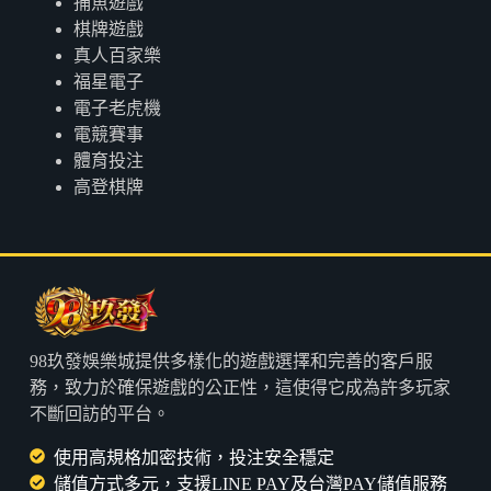
捕魚遊戲
棋牌遊戲
真人百家樂
福星電子
電子老虎機
電競賽事
體育投注
高登棋牌
98玖發娛樂城提供多樣化的遊戲選擇和完善的客戶服
務，致力於確保遊戲的公正性，這使得它成為許多玩家
不斷回訪的平台。
使用高規格加密技術，投注安全穩定
儲值方式多元，支援LINE PAY及台灣PAY儲值服務