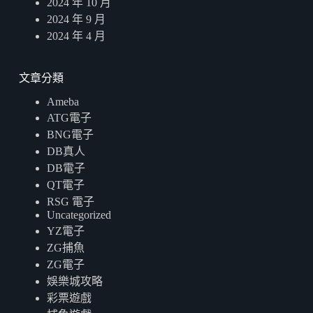
2024 年 10 月
2024 年 9 月
2024 年 4 月
文章分類
Ameba
ATG電子
BNG電子
DB真人
DB電子
QT電子
RSG 電子
Uncategorized
YZ電子
ZG捕魚
ZG電子
娛樂城攻略
彩票遊戲