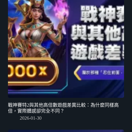
戰神賽特2與其他高倍數遊戲差異比較：為什麼同樣高
倍，實際體感卻完全不同？
2026-01-30