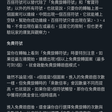
百搭符號可以替代除了「免費旋轉符號」和「奪寶符
號」以外的所有符號，也就是說，只要你的轉軸上差一
個圖案可以連線，中間出現一個百搭符號，它就能補上
空缺，幫助你成功連線。百搭符號只會出現在第2、3、4
軸，不會出現在最左或最右，這是它的限制，但也更考
驗玩家的運氣與觀察力。
免費符號
當你在轉軸上看到「免費旋轉符號」時要特別注意，如
果從最左邊開始，連續出現3個以上免費旋轉圖案（最多
可到5個），就會啟動免費旋轉遊戲模式。
雖然不論是3個、4個還是5個圖案，進入的免費遊戲次數
一樣，但免費旋轉時的「乘數倍率」會因數量不同而提
高，也就是說，如果你是5個符號觸發，那你在免費遊戲
中獲得的獎金會比3個時還高。
進入免費遊戲後，還會讓你自行選擇免費旋轉的次數與