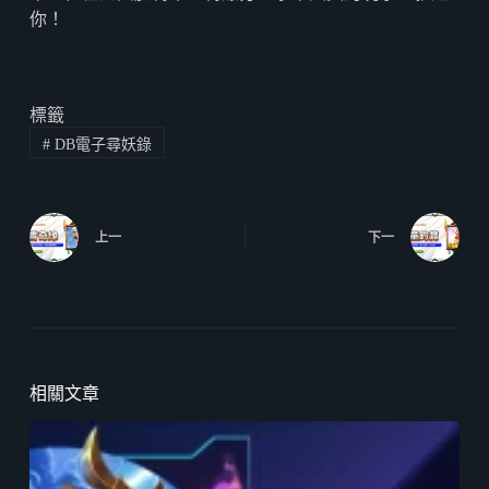
你！
標籤
#
DB電子尋妖錄
上一
下一
相關文章