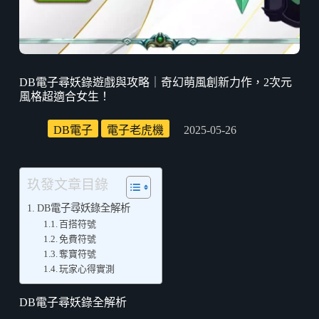
DB電子尋妖錄遊戲與攻略｜奇幻萌風創新力作，2次元
風格超適合女生！
DB電子
電子老虎機
2025-05-26
玖發文章目錄
DB電子尋妖錄全解析
百搭符號
免費符號
奪寶符號
玩家心得實測
DB電子尋妖錄全解析