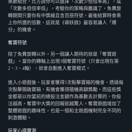
乘數組合，比方說你可以選擇「次數少但倍率高」，或
「次數多但倍率低」，考驗你的策略與膽識了，免費旋
轉期間只要你有中獎線且含百搭符號，最後結算時會乘
上你所選的倍數，這就是《尋妖錄》最容易讓人「爆
分」的機會。
奪寶符號
除了免費旋轉以外，另一個讓人期待的就是「奪寶遊
戲」。當你的轉軸上出現3個奪寶符號（只會出現在第
2、3、4軸），就會自動進入奪寶模式。
進入小遊戲後，玩家會獲得5次點擊寶箱的機會，透過每
次點擊開啟寶箱，有機會獲得隨機高額獎勵，而這些獎
金都是以你當前的總投注金額作為基數去計算的，你投
注越高，奪寶中大獎的回報就越驚人。奪寶遊戲增加了
整體遊戲的趣味性，也是一個和主遊戲機制完全不同的
刺激體驗。
玩家心得實測