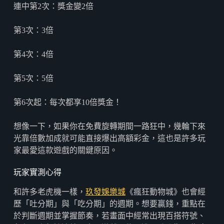
連中第2次：獎金變2倍
第3次：3倍
第4次：4倍
第5次：5倍
第6次起：每次都享10倍獎金！
想像一下，如果你在免費旋轉期間一路狂中，幾輪下來
光靠倍數加成就可能直接爆出高額彩金，這也是許多玩
家最愛這款遊戲的關鍵原因。
玩家實測心得
和許多老虎機一樣，
玖發娛樂城
《瘋狂動物城》也會經
歷「吐分期」與「吃分期」的週期。想要贏錢，重點在
於判斷週期並掌握節奏，若畫面中經常出現百搭符號、