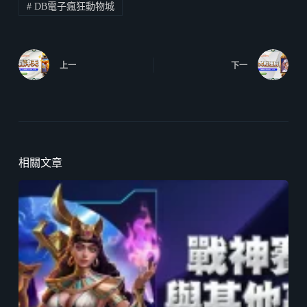
#
DB電子瘋狂動物城
上一
下一
相關文章