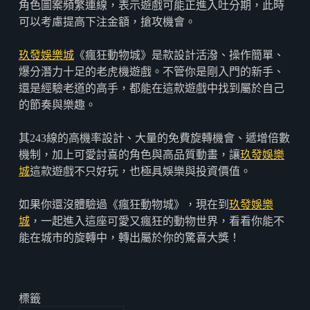
角色圖案頻繁連線，表示遊戲可能正進入吐分期，此時
可以考慮提高下注金額，搶攻機會。
玖發娛樂城
《瘋狂動物城》是款設計活潑、操作簡單、
爆分潛力十足的老虎機遊戲。不管你是剛入門的新手、
還是經驗老道的高手，都能在這款遊戲中找到屬於自己
的節奏與樂趣。
其243線的高機率設計、大量的免費旋轉機會、遞增倍數
機制，加上可愛討喜的角色與高品質動畫，讓
玖發娛樂
城
這款遊戲不只好玩，也極具娛樂與投資價值。
如果你還沒體驗過《瘋狂動物城》，現在到
玖發娛樂
城
，一起進入這座可愛又瘋狂的動物世界，看看你能不
能在城市的旋轉中，轉出屬於你的驚喜大獎！
標籤