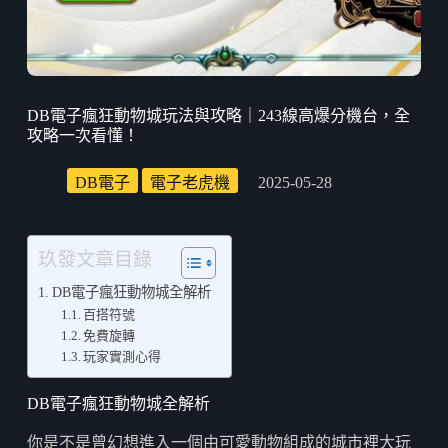
DB電子瘋狂動物城玩法與攻略｜243線高爆分機台，全
攻略一次看懂！
DB電子
電子老虎機
2025-05-28
玖發文章目錄
DB電子瘋狂動物城全解析
百搭符號
免費旋轉
玩家實測心得
DB電子瘋狂動物城全解析
你是不是曾幻想進入一個由可愛動物組成的城市裡大玩