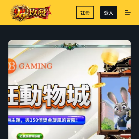
跳
註冊
登入
至
主
要
內
容