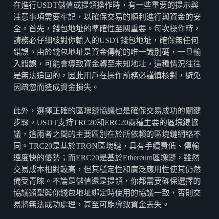
在進行USDT儲值或提領操作時，有一些重要的提示與
注意事項需要牢記，以確保交易的順利進行與資金的安
全。首先，錢包地址的準確性至關重要。每次操作時，
請務必仔細核對你輸入的USDT錢包地址，確保無任何
錯誤。由於錢包地址是資金傳輸的唯一識別碼，一旦輸
入錯誤，可能會導致資金轉至未知地址，這種情況往往
是無法追回的，因此用戶在操作前務必謹慎核對，避免
因疏忽而造成資金損失。
此外，選擇正確的區塊鏈協議也是確保交易成功的關鍵
步驟。USDT支持TRC20和ERC20兩種主要的區塊鏈協
議，這兩者之間的主要區別在於所依賴的區塊鏈網絡不
同。TRC20是基於TRON區塊鏈，具有手續費低、傳輸
速度快的優勢；而ERC20是基於Ethereum區塊鏈，雖然
交易成本相對較高，但其穩定性和廣泛應用性使其仍然
備受青睞。不論是儲值還是提領，你都需要確保選擇的
協議類型與你錢包地址綁定時使用的協議一致，否則交
易將無法成功處理，甚至可能導致資金丟失。