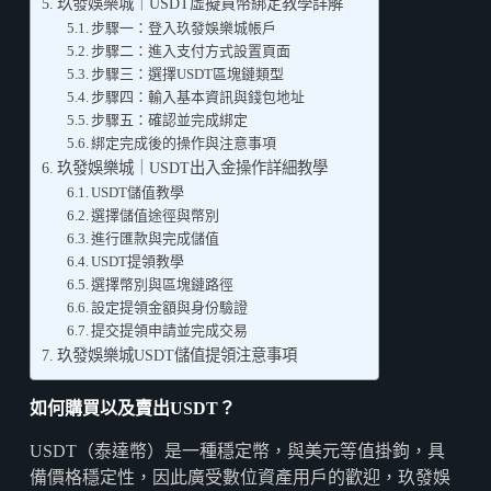
玖發娛樂城｜USDT虛擬貨幣綁定教學詳解
步驟一：登入玖發娛樂城帳戶
步驟二：進入支付方式設置頁面
步驟三：選擇USDT區塊鏈類型
步驟四：輸入基本資訊與錢包地址
步驟五：確認並完成綁定
綁定完成後的操作與注意事項
玖發娛樂城｜USDT出入金操作詳細教學
USDT儲值教學
選擇儲值途徑與幣別
進行匯款與完成儲值
USDT提領教學
選擇幣別與區塊鏈路徑
設定提領金額與身份驗證
提交提領申請並完成交易
玖發娛樂城USDT儲值提領注意事項
如何購買以及賣出
USDT
？
USDT（泰達幣）是一種穩定幣，與美元等值掛鉤，具
備價格穩定性，因此廣受數位資產用戶的歡迎，玖發娛