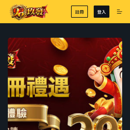
跳
註冊
登入
至
主
要
內
容