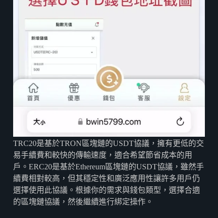
TRC20是基於TRON區塊鏈的USDT協議，擁有更低的交
易手續費和較快的傳輸速度，適合希望節省成本的用
戶。ERC20是基於Ethereum區塊鏈的USDT協議，雖然手
續費相對較高，但其穩定性和廣泛應用性讓許多用戶仍
選擇使用此協議。根據你的需求與錢包類型，選擇合適
的區塊鏈協議，然後繼續進行綁定操作。