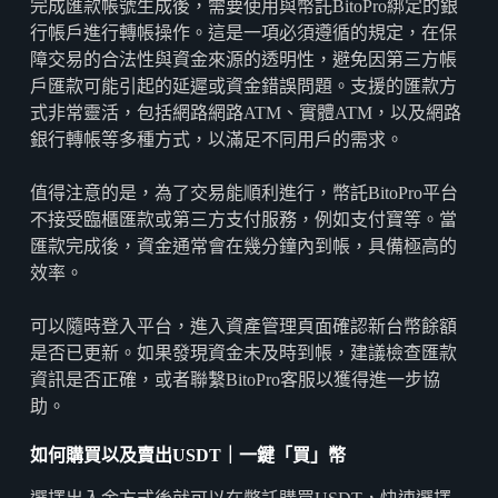
完成匯款帳號生成後，需要使用與幣託BitoPro綁定的銀
行帳戶進行轉帳操作。這是一項必須遵循的規定，在保
障交易的合法性與資金來源的透明性，避免因第三方帳
戶匯款可能引起的延遲或資金錯誤問題。支援的匯款方
式非常靈活，包括網路網路ATM、實體ATM，以及網路
銀行轉帳等多種方式，以滿足不同用戶的需求。
值得注意的是，為了交易能順利進行，幣託BitoPro平台
不接受臨櫃匯款或第三方支付服務，例如支付寶等。當
匯款完成後，資金通常會在幾分鐘內到帳，具備極高的
效率。
可以隨時登入平台，進入資產管理頁面確認新台幣餘額
是否已更新。如果發現資金未及時到帳，建議檢查匯款
資訊是否正確，或者聯繫BitoPro客服以獲得進一步協
助。
如何購買以及賣出
USDT
｜
一鍵「買」幣