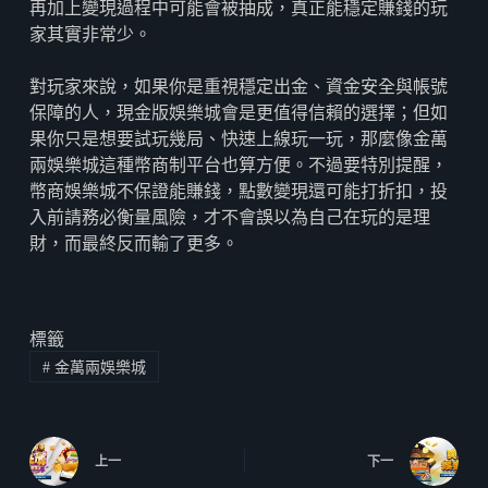
再加上變現過程中可能會被抽成，真正能穩定賺錢的玩
家其實非常少。
對玩家來說，如果你是重視穩定出金、資金安全與帳號
保障的人，現金版娛樂城會是更值得信賴的選擇；但如
果你只是想要試玩幾局、快速上線玩一玩，那麼像金萬
兩娛樂城這種幣商制平台也算方便。不過要特別提醒，
幣商娛樂城不保證能賺錢，點數變現還可能打折扣，投
入前請務必衡量風險，才不會誤以為自己在玩的是理
財，而最終反而輸了更多。
標籤
#
金萬兩娛樂城
上一
下一