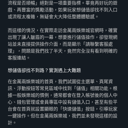
流程是否順暢」絕對是一項重要指標。畢竟再好玩的遊
戲、再豐富的獎勵活動，如果玩家想儲值卻找不到入口
或流程太複雜，無疑會大大降低整體體驗感。
而這樣的情況，在實際走訪金萬兩娛樂城官網時，確實
出現了讓人皺眉的一幕，想要進行儲值操作，卻發現網
站並未直接提供操作介面，而是顯示「請聯繫客服處
理」，問題是我們找了半天，竟然完全沒有看到明確的
客服連結。
想儲值卻找不到路？實測遇上大難題
在金萬兩娛樂城的首頁，我們試圖從主選單、頁尾資
訊、浮動按鈕等常見區域中找到「儲值」相關功能。根
據一般娛樂城的慣例，通常都會在登入帳號後的個人中
心、錢包管理或會員專區中設有儲值入口，甚至有些平
台會在首頁就設置顯眼的「快速儲值」按鈕，引導玩家
一鍵操作。但在金萬兩娛樂城，我們並未發現這樣的設
計。