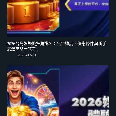
2026台灣娛樂城推薦排名：出金速度、優惠條件與新手
挑選重點一次看！
2026-03-31