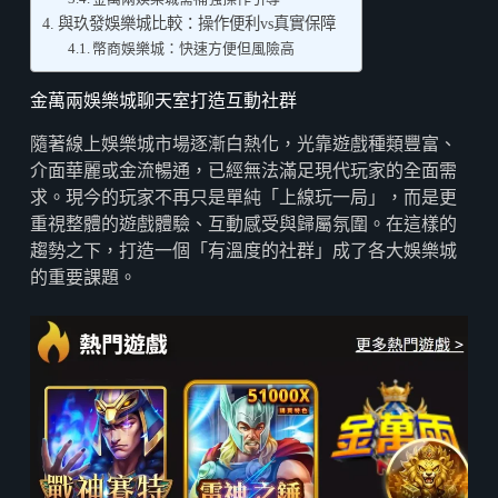
與玖發娛樂城比較：操作便利vs真實保障
幣商娛樂城：快速方便但風險高
金萬兩娛樂城聊天室打造互動社群
隨著線上娛樂城市場逐漸白熱化，光靠遊戲種類豐富、
介面華麗或金流暢通，已經無法滿足現代玩家的全面需
求。現今的玩家不再只是單純「上線玩一局」，而是更
重視整體的遊戲體驗、互動感受與歸屬氛圍。在這樣的
趨勢之下，打造一個「有溫度的社群」成了各大娛樂城
的重要課題。