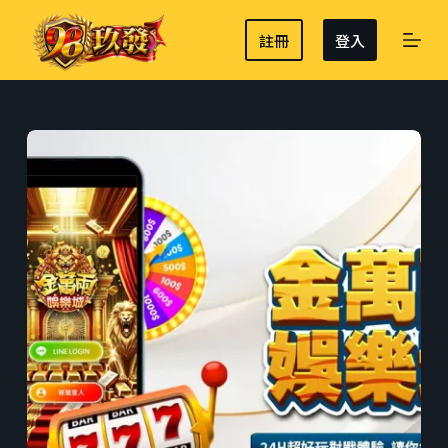
跳
註冊
登入
至
主
要
內
容