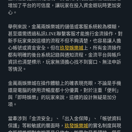
增加了平台的可信度，讓玩家在投入資金遊玩時更加安
心。
舉例來說，金萬兩娛樂城的儲值或客服系統較為模糊，
甚至還需透過私訊LINE聯繫客服才能進行金流操作，對
新手玩家來說這樣的流程不但不夠清楚，也容易讓人擔
心帳號或資金安全。但在
玖發娛樂城
上，所有金流操作
都有明確的後台系統記錄與通知流程，金流平台與帳戶
資訊也清楚標示，玩家無須擔心找不到窗口、無法申訴
等情況。
金萬兩娛樂城在操作體驗上的確表現亮眼，不論是手機
還是電腦的使用流暢度都十分優異，對於注重「便利」
與「即時娛樂」的玩家來說，這樣的設計無疑是加分
項。
當牽涉到「金流安全」、「出入金保障」、「帳號資料
保護」等較敏感的層面時，
玖發娛樂城
的實名制度與現