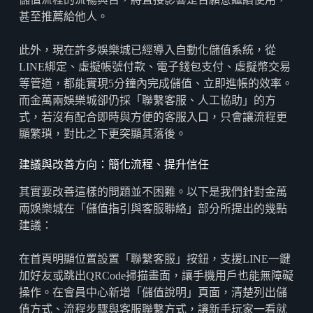
甚至推薦給他人。
此外，現在許多娛樂城已經導入自動化儲值系統，從
LINE綁定、虛擬帳號付款、電子錢包支付、虛擬幣交易
等管道，都能實現5分鐘內完成儲值、立即進帳的效率。
而金萬兩娛樂城卻仍採「聯繫客服、人工協助」的方
式，若沒有配合即時與方便的客服入口，只會讓流程更
顯繁瑣，對比之下更突顯其落後。
建議與改善方向：簡化流程、提升信任
其實要改善這樣的問題並不困難。以下是我們針對金萬
兩娛樂城在「儲值指引與客服聯絡」部分所提出的幾點
建議：
在首頁明顯位置設置「聯繫客服」按鈕，支援LINE一鍵
加好友或跳出QRCode掃描畫面，讓手機用戶也能無障礙
操作。在會員中心新增「儲值說明」頁面，清楚列出儲
值方式、流程步驟與客服聯繫方式，讓新手玩家一看就