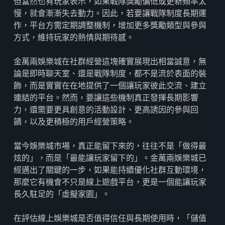
但當然也有玩家表示，如果戰隊獎勵偏低或更新頻率太
慢，就會漸漸失去動力。因此，若要讓戰隊制度長期運
作，平台方需定期調整機制，增加更多獎勵類型與參與
方式，維持玩家的熱情與期待感。
金萬兩娛樂城在社群經營這塊確實展現出相當誠意，無
論是即時聊天室、還是戰隊制度，都不是流於表面的裝
飾，而是實實在在地提供了一個讓玩家彼此交流、建立
連結的平台。然而，要讓這些機制真正發揮長期影響
力，還需要更具創意的活動設計、更高誘因的參與回
饋，以及更積極的用戶經營策略。
當今娛樂城市場，真正能留下來的，往往不是「做得最
炫的」，而是「最能讓玩家留下的」。金萬兩娛樂城已
經邁出了關鍵的一步，如果能持續優化社群互動環境，
那麼它有機會不只是線上遊戲平台，更是一個能讓玩家
長久駐足的「虛擬家園」。
在評估線上娛樂城是否值得信任與長期使用時，「儲值