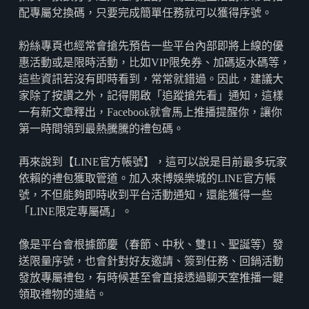
配專屬兌換碼，只要完成簡單任務就可以獲得序號。
粉絲專頁也經常會搶先預告一些平台內部即將上線的優
惠活動或是限時活動，比如VIP限免券、加碼返水碼等，
這些資訊若沒有即時看到，常常就錯過。因此，建議大
家除了按讚之外，記得開啟「追蹤搶先看」通知，這樣
一有新文章釋出，Facebook就會馬上推播提醒你，讓你
第一時間領到最熱騰騰的禮包碼。
再來說到【LINE官方帳號】，這可以說是目前最多玩家
依賴的禮包獲取管道。加入來博娛樂城的LINE官方帳
號，不但能夠即時收到平台活動通知，還能獲得一些
「LINE限定專屬碼」。
像是平台會根據節慶（春節、中秋、雙11、聖誕等）發
送限量序號，也會針對好友邀請、簽到任務、回鍋活動
發放專屬禮包，有時候甚至會直接透過聊天室推播一鍵
領取禮物的連結。