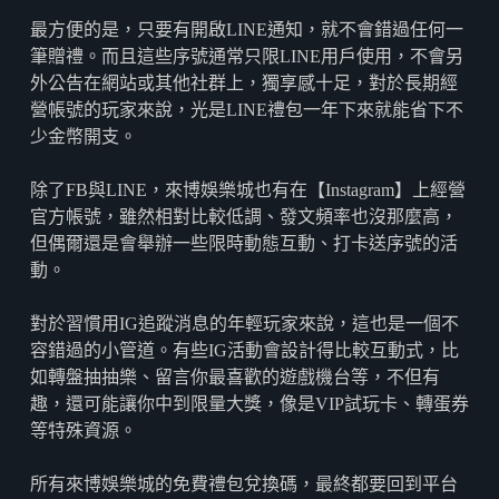
最方便的是，只要有開啟LINE通知，就不會錯過任何一
筆贈禮。而且這些序號通常只限LINE用戶使用，不會另
外公告在網站或其他社群上，獨享感十足，對於長期經
營帳號的玩家來說，光是LINE禮包一年下來就能省下不
少金幣開支。
除了FB與LINE，來博娛樂城也有在【Instagram】上經營
官方帳號，雖然相對比較低調、發文頻率也沒那麼高，
但偶爾還是會舉辦一些限時動態互動、打卡送序號的活
動。
對於習慣用IG追蹤消息的年輕玩家來說，這也是一個不
容錯過的小管道。有些IG活動會設計得比較互動式，比
如轉盤抽抽樂、留言你最喜歡的遊戲機台等，不但有
趣，還可能讓你中到限量大獎，像是VIP試玩卡、轉蛋券
等特殊資源。
所有來博娛樂城的免費禮包兌換碼，最終都要回到平台