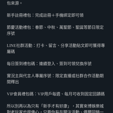
包來源。
新手註冊禮包：完成註冊＋手機綁定即可領
節慶活動禮包：春節、中秋、萬聖節、聖誕等節日限定
序號
LINE社群活動：打卡、留言、分享活動貼文即可獲得專
屬碼
每日簽到禮包碼：連續登入、簽到可領兌換序號
實況主與代言人專屬序號：限定直播或社群合作活動期
間釋出
VIP會員禮包碼：VIP用戶每週、每月可收到固定回饋碼
所以別再以為只有「新手才有好康」，其實來博娛樂城
對老玩家也很佛心，只要你有在關注活動、偶爾回鍋一