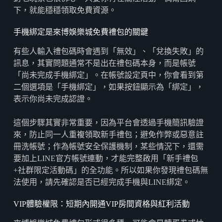
下，就能穩穩領取免費資源。
手機綁定是來博娛樂城免費禮包的關鍵
有些人輸入禮包碼時會遇到「無效」、「兌換失敗」的
訊息，其實問題通常不是出在禮包碼本身，而是帳號
「尚未完成手機綁定」。在帳號設定頁中，你會看到第
二個選項是「手機綁定」，如果按鈕顯示為「綁定」，
表示你尚未完成認證。
這個步驟其實非常重要，因為平台會透過手機簡訊驗證
來，防止同一人重複領取新手禮包；避免作弊或惡意註
冊洗帳號；作為帳號安全保護機制，某些情況下，還需
要加上LINE官方帳號連動，才能完整啟用「新手禮包
+社群限定活動碼」的全功能。所以如果你發現禮包碼無
法使用，請先確認是否已經完成手機與LINE綁定。
VIP體驗權限：短期內開通VIP房間資格與紅利活動