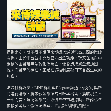
提到幣商，就不得不說明來博娛樂城與幣商之間的微妙
關係。由於平台並未開放官方出金功能，玩家在帳戶中
累積的金幣若無法轉化為現金，便會造成資金流動困
難。而幣商的存在，正是在這種制度缺口下自然生成的
角色。
透過社群媒體、LINE群組與Telegram頻道，玩家可與幣
商進行聯繫，將帳號金幣按當日匯率出售，換取現金。
一般而言，每萬金幣的回收價會依市場浮動，幣商也會
依帳號等級、儲值紀錄與活躍度評估收購風險。