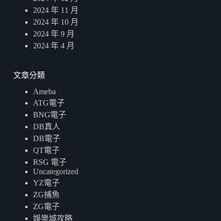
2024 年 11 月
2024 年 10 月
2024 年 9 月
2024 年 4 月
文章分類
Ameba
ATG電子
BNG電子
DB真人
DB電子
QT電子
RSG 電子
Uncategorized
YZ電子
ZG捕魚
ZG電子
娛樂城攻略