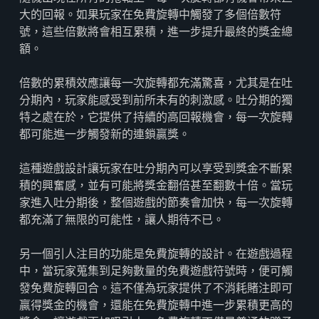
大的回報。如果玩家在免費旋轉中觸發了多個倍數符
號，這些倍數將會相互累積，進一步提升最終的獎金總
額。
倍數的累積效應讓每一次旋轉都充滿驚喜，尤其是在吐
分期內，玩家能感受到前所未有的刺激感。吐分期的獨
特之處在於，它提供了持續的高回報機會，每一次旋轉
都可能進一步觸發新的連鎖贏獎。
這種遊戲設計讓玩家在吐分期內可以享受到獎金不斷累
積的興奮感，並有可能將獎金翻倍甚至翻數十倍。當玩
家進入吐分期後，整個遊戲的節奏會加快，每一次旋轉
都充滿了無限的可能性，讓人期待不已。
另一個引人注目的功能是免費旋轉的設計。在遊戲過程
中，當玩家蒐集到足夠數量的免費遊戲符號時，便可觸
發免費旋轉回合。這不僅為玩家提供了不消耗賭注即可
贏得獎金的機會，還能在免費旋轉中進一步累積更高的