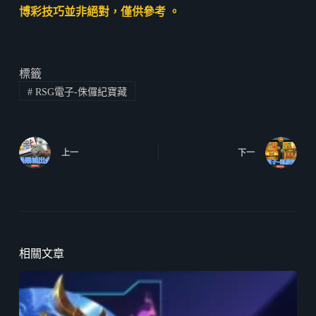
博彩技巧並非絕對，僅供參考 。
標籤
#
RSG電子-侏儸紀寶藏
上一
下一
相關文章