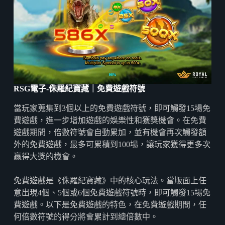
RSG
電子-侏羅紀寶藏｜免費遊戲符號
當玩家蒐集到3個以上的免費遊戲符號，即可觸發15場免
費遊戲，進一步增加遊戲的娛樂性和獲獎機會。在免費
遊戲期間，倍數符號會自動累加，並有機會再次觸發額
外的免費遊戲，最多可累積到100場，讓玩家獲得更多次
贏得大獎的機會。
免費遊戲是《侏羅紀寶藏》中的核心玩法。當版面上任
意出現4個、5個或6個免費遊戲符號時，即可觸發15場免
費遊戲。以下是免費遊戲的特色，在免費遊戲期間，任
何倍數符號的得分將會累計到總倍數中。