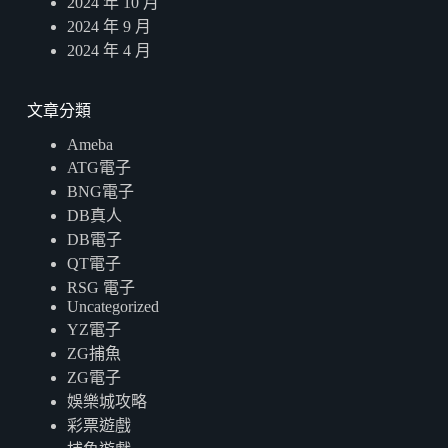
2024 年 10 月
2024 年 9 月
2024 年 4 月
文章分類
Ameba
ATG電子
BNG電子
DB真人
DB電子
QT電子
RSG 電子
Uncategorized
YZ電子
ZG捕魚
ZG電子
娛樂城攻略
彩票遊戲