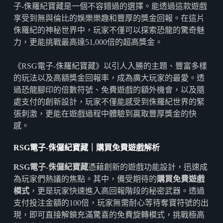
子-侏羅紀寶藏是一個不容錯過的選擇。能透過這款遊戲
享受到無與倫比的娛樂樂趣和豐厚的獎金回報。在這片
侏羅紀的神秘世界中，玩家不僅可以探索恐龍的驚奇魅
力，更能挑戰最高達51,000倍的超高獎金。
《RSG電子-侏羅紀寶藏》以引人入勝的主題、豐富多樣
的玩法以及高額獎金回報率，成為廣大玩家的最愛。透
過恐龍腳印的倍數符號、免費遊戲的額外機會，以及隨
處支付的創新設計，玩家不僅能感受到侏羅紀世界的緊
張刺激，更能在遊戲過程中體驗到贏取豐厚獎金的快
感。
RSG
電子-侏儸紀寶藏｜購買免費遊戲解析
RSG
電子-侏儸紀寶藏
憑藉創新的遊戲功能設計，迅速成
為玩家們熱議的焦點。其中，備受期待的
購買免費遊戲
模式
，更是玩家快速進入高回報階段的秘密武器。透過
支付投注金額的100倍，玩家無需耐心等待奪寶符號的出
現，即可直接解鎖充滿驚喜的免費旋轉模式，挑戰極高