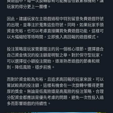
費遊戲中，每一次旋轉都有可能觸發倍數累積機制，讓
玩家的得分更上一層樓。
因此，建議玩家在主遊戲過程中特別留意免費遊戲符號
的出現，並專注於蒐集這些符號。同時，如果玩家手頭
資金充裕，也可以考慮直接購買免費遊戲功能，這樣可
以大幅縮短等待時間，立即進入高回報的遊戲模式。
投注策略是玩家需要關注的另一個核心環節。選擇適合
自己資金情況的投注額是明智之舉。對於保守型玩家，
可以選擇從小額投注開始，逐漸熟悉遊戲的節奏和規
則，降低風險，穩步前進。
而對於資金較為充裕，且追求高回報的玩家來說，可以
嘗試較高的投注額，這樣有機會在一次旋轉中獲得更豐
厚的獎金。無論是低風險還是高風險的投注策略，合理
分配資金都應該是優先考慮的問題，避免一次性投入過
多而影響遊戲的持續性。