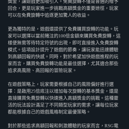
獎金，讓遊戲更加吸引人。免費旋轉不僅是普通的贈予
回合，更是玩家進一步挑戰高額獎金的重要途徑，玩家
可以在免費旋轉中追逐更加驚人的收益。
更為獨特的是，遊戲還提供了免費購買旋轉的功能。玩
家可以選擇以當前賭注的100倍金額來購買免費旋轉，這
樣便無需等待特定符號的出現，即可直接進入免費旋轉
模式。這項設計提升了遊戲的節奏，讓玩家能迅速體驗
到高額回報的快感。同時，對於希望加快遊戲進程的玩
家而言，購買免費旋轉功能是最佳選擇，尤其適合那些
追求高風險、高回報的冒險玩家。
在遊戲策略上，玩家需要根據自己的風險偏好進行選
擇：是啟用25倍底注以增加每次旋轉的基本獎金，還是
直接購買免費旋轉以快速進入高額獎金的挑戰。這種靈
活的玩法設計滿足了不同類型玩家的需求，讓每位玩家
都能根據自己的遊戲風格制定最優策略。
對於那些追求高額回報和刺激體驗的玩家而言，RSG電