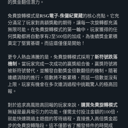
的獎金翻倍潛力。
免費旋轉模式是
RSG
電子-侏儸紀寶藏
的核心亮點。它充
分滿足了玩家對高額獎勵的期待，讓每一次旋轉都充滿
無限可能。在免費旋轉模式的第一輪中，玩家獲得的任
何獎勵都將自動享有2至500倍的加成，為後續獎金累積
奠定了堅實基礎。而這還僅僅是開始！
更令人熱血沸騰的是，免費旋轉模式採用了
新符號跌落
機制
。當玩家完成一次成功的贏獎組合後，贏獎符號將
被新符號替代，並觸發自動獎金倍數翻倍的機制。隨著
連續消除的進行，倍數將不斷累積，而這一倍數並沒有
上限，玩家有機會在多次連消過程中挑戰驚人的極高回
報。
對於追求高風險高回報的玩家來說，
購買免費旋轉模式
無疑是最具吸引力的功能。僅需支付投注金額的100倍，
就能快速跳過主遊戲的等待過程，直接進入高倍獎金起
步的免費旋轉階段。這不僅節省了觸發條件的時間成