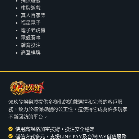
捕魚遊戲
棋牌遊戲
真人百家樂
福星電子
電子老虎機
電競賽事
體育投注
高登棋牌
98玖發娛樂城提供多樣化的遊戲選擇和完善的客戶服
務，致力於確保遊戲的公正性，這使得它成為許多玩家
不斷回訪的平台。
使用高規格加密技術，投注安全穩定
儲值方式多元，支援LINE PAY及台灣PAY儲值服務