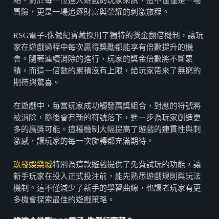
點。對於每一位進入遊戲的玩家來說，這不僅僅是一場
冒險，更是一場追逐財富與榮耀的刺激旅程。
RSG電子-侏儸紀寶藏採用了獨特的獎金翻倍機制，讓玩
家在遊戲過程中每次贏得獎勵都能享有倍數提升的機
會。隨著連續消除的進行，玩家的獎金倍數將不斷累
積，而這一倍數的累積沒有上限，給玩家帶來了無窮的
期待與驚喜。
在遊戲中，每當玩家成功觸發贏獎組合，對應的符號將
被消除，隨後會有新的符號落下，進一步為玩家創造更
多的贏獎可能。這種機制大幅提高了遊戲的連貫性與刺
激感，讓玩家的每一次旋轉都充滿期待。
玖發娛樂城
特別為這款遊戲提供了免費試玩的功能，讓
新手玩家在投入正式投注前，能先熟悉遊戲規則與玩法
機制。這不僅減少了新手的學習曲線，也讓老玩家有更
多機會探索最佳的遊戲策略。