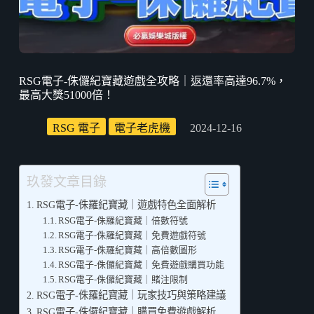
RSG電子-侏儸紀寶藏遊戲全攻略｜返還率高達96.7%，
最高大獎51000倍！
RSG 電子
電子老虎機
2024-12-16
玖發文章目錄
RSG電子-侏羅紀寶藏｜遊戲特色全面解析
RSG電子-侏羅紀寶藏｜倍數符號
RSG電子-侏羅紀寶藏｜免費遊戲符號
RSG電子-侏羅紀寶藏｜高倍數圖形
RSG電子-侏儸紀寶藏｜免費遊戲購買功能
RSG電子-侏儸紀寶藏｜賭注限制
RSG電子-侏羅紀寶藏｜玩家技巧與策略建議
RSG電子-侏儸紀寶藏｜購買免費遊戲解析