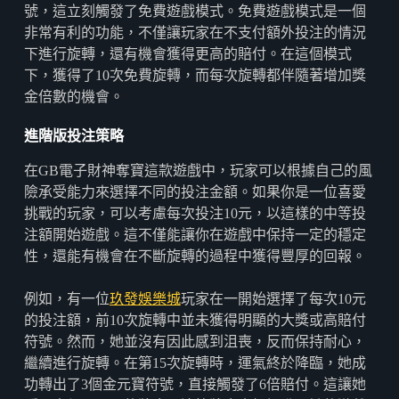
號，這立刻觸發了免費遊戲模式。免費遊戲模式是一個
非常有利的功能，不僅讓玩家在不支付額外投注的情況
下進行旋轉，還有機會獲得更高的賠付。在這個模式
下，獲得了10次免費旋轉，而每次旋轉都伴隨著增加獎
金倍數的機會。
進階版投注策略
在GB電子財神奪寶這款遊戲中，玩家可以根據自己的風
險承受能力來選擇不同的投注金額。如果你是一位喜愛
挑戰的玩家，可以考慮每次投注10元，以這樣的中等投
注額開始遊戲。這不僅能讓你在遊戲中保持一定的穩定
性，還能有機會在不斷旋轉的過程中獲得豐厚的回報。
例如，有一位
玖發娛樂城
玩家在一開始選擇了每次10元
的投注額，前10次旋轉中並未獲得明顯的大獎或高賠付
符號。然而，她並沒有因此感到沮喪，反而保持耐心，
繼續進行旋轉。在第15次旋轉時，運氣終於降臨，她成
功轉出了3個金元寶符號，直接觸發了6倍賠付。這讓她