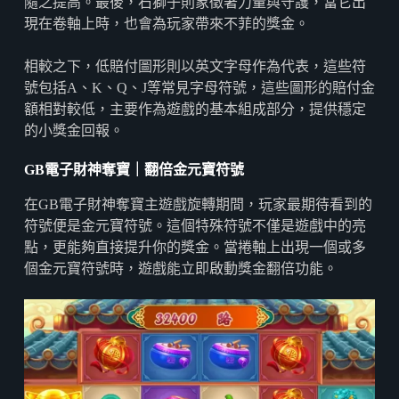
隨之提高。最後，石獅子則象徵著力量與守護，當它出
現在卷軸上時，也會為玩家帶來不菲的獎金。
相較之下，低賠付圖形則以英文字母作為代表，這些符
號包括A、K、Q、J等常見字母符號，這些圖形的賠付金
額相對較低，主要作為遊戲的基本組成部分，提供穩定
的小獎金回報。
GB
電子財神奪寶｜翻倍金元寶符號
在GB電子財神奪寶主遊戲旋轉期間，玩家最期待看到的
符號便是金元寶符號。這個特殊符號不僅是遊戲中的亮
點，更能夠直接提升你的獎金。當捲軸上出現一個或多
個金元寶符號時，遊戲能立即啟動獎金翻倍功能。