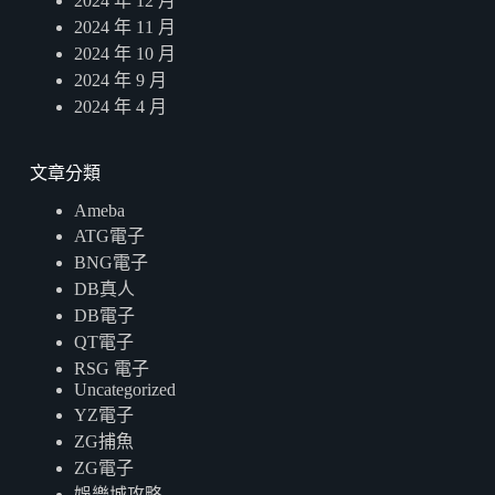
2024 年 12 月
2024 年 11 月
2024 年 10 月
2024 年 9 月
2024 年 4 月
文章分類
Ameba
ATG電子
BNG電子
DB真人
DB電子
QT電子
RSG 電子
Uncategorized
YZ電子
ZG捕魚
ZG電子
娛樂城攻略