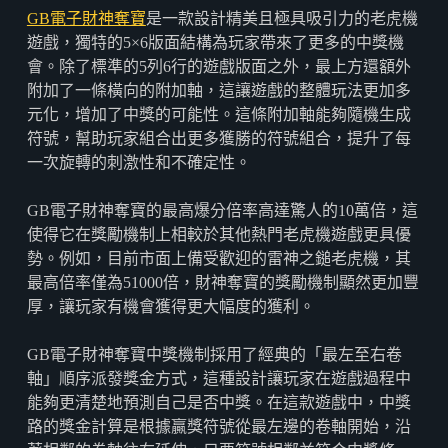
GB電子財神奪寶
是一款設計精美且極具吸引力的老虎機
遊戲，獨特的5×6版面結構為玩家帶來了更多的中獎機
會。除了標準的5列6行的遊戲版面之外，最上方還額外
附加了一條橫向的附加軸，這讓遊戲的整體玩法更加多
元化，增加了中獎的可能性。這條附加軸能夠隨機生成
符號，幫助玩家組合出更多獲勝的符號組合，提升了每
一次旋轉的刺激性和不確定性。
GB電子財神奪寶的最高爆分倍率高達驚人的10萬倍，這
使得它在獎勵機制上相較於其他熱門老虎機遊戲更具優
勢。例如，目前市面上備受歡迎的雷神之鎚老虎機，其
最高倍率僅為51000倍，財神奪寶的獎勵機制顯然更加豐
厚，讓玩家有機會獲得更大幅度的獲利。
GB電子財神奪寶中獎機制採用了經典的「最左至右卷
軸」順序派發獎金方式，這種設計讓玩家在遊戲過程中
能夠更清楚地預測自己是否中獎。在這款遊戲中，中獎
路的獎金計算是根據贏獎符號從最左邊的卷軸開始，沿