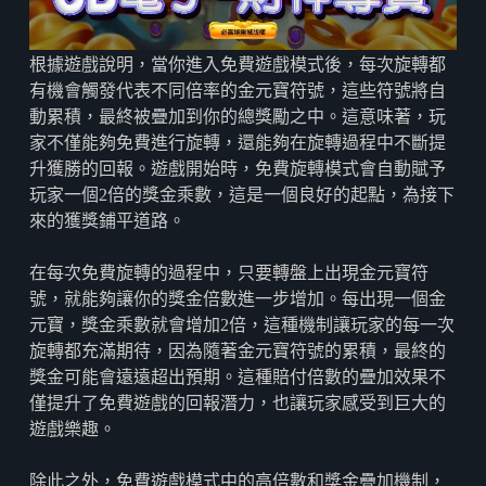
根據遊戲說明，當你進入免費遊戲模式後，每次旋轉都
有機會觸發代表不同倍率的金元寶符號，這些符號將自
動累積，最終被疊加到你的總獎勵之中。這意味著，玩
家不僅能夠免費進行旋轉，還能夠在旋轉過程中不斷提
升獲勝的回報。遊戲開始時，免費旋轉模式會自動賦予
玩家一個2倍的獎金乘數，這是一個良好的起點，為接下
來的獲獎鋪平道路。
在每次免費旋轉的過程中，只要轉盤上出現金元寶符
號，就能夠讓你的獎金倍數進一步增加。每出現一個金
元寶，獎金乘數就會增加2倍，這種機制讓玩家的每一次
旋轉都充滿期待，因為隨著金元寶符號的累積，最終的
獎金可能會遠遠超出預期。這種賠付倍數的疊加效果不
僅提升了免費遊戲的回報潛力，也讓玩家感受到巨大的
遊戲樂趣。
除此之外，免費遊戲模式中的高倍數和獎金疊加機制，