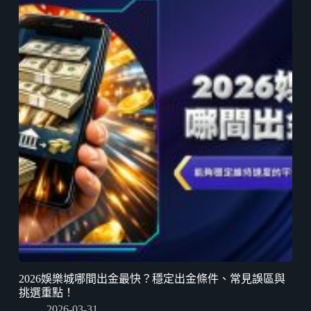
2026娛樂城哪間出金最快？穩定出金條件、常見誤區與
挑選重點！
2026-03-31