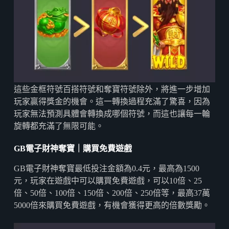
這些金框符號百搭符號和奪寶符號除外，將進一步增加
玩家贏得獎金的機會。這一轉換過程充滿了驚喜，因為
玩家無法預測具體會轉換成哪個符號，而這也讓每一輪
旋轉都充滿了無限可能。
GB
電子財神奪寶｜購買免費遊戲
GB電子財神奪寶最低投注金額為0.4元，最高為1500
元，玩家在遊戲中可以購買免費遊戲，可以10倍、25
倍、50倍、100倍、150倍、200倍、250倍等，最高37萬
5000倍來購買免費遊戲，有機會獲得更高的倍數獎勵。