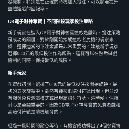
發機制，特別是在正確的時機加大投注，可以顯著提升
整體遊戲的回報率。
GB
電子財神奪寶｜不同階段玩家投注策略
新手玩家在進入GB電子財神奪寶這款遊戲時，投注策略
是成功的關鍵，對於剛開始接觸這款老虎機的玩家來
說，選擇適當的下注金額是非常重要的。建議新手玩家
選擇0.40元的最低投注作為起點，這樣可以在熟悉遊戲
機制的同時，保持較低的風險。
新手玩家
在遊戲初期，選擇了0.40元的最低投注來開始旋轉。最
初的五次旋轉中，雖然有幾次低賠付符號出現，但並沒
有觸發免費遊戲模式或出現高賠付符號。這時候，保持
耐心是至關重要的，因為GB電子財神奪寶的免費遊戲和
高賠付符號是隨機觸發的。
經過一段時間的耐心等待，有機會成功轉出了4個奪寶符