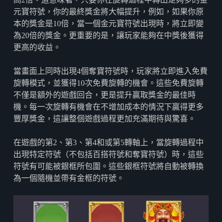
元寶符號，你的最終獎金將大幅提升，例如，如果你原
本的獎金是10倍，當一個金元寶符號出現時，將立即變
為20倍的獎金。更重要的是，讓玩家能夠在中獎後獲得
更高的收益。
當畫面上同時出現4個奪寶符號時，玩家將立即進入免費
旋轉模式，並獲得10次免費旋轉的機會。這些免費旋轉
不僅是額外的遊戲回合，更是提升贏取獎金的最佳時
機。每一次旋轉有機會在不增加成本的情況下贏得更多
豐厚獎金，這讓整個遊戲過程更加充滿期待與驚喜。
在遊戲的第2、第3、第4和或第5轉軸上，當旋轉過程中
出現特定符號（不包括百搭符號和奪寶符號）時，這些
符號有可能被銀框所包圍。這些銀框符號將自動被轉換
為一個隨機並帶有金框的符號。