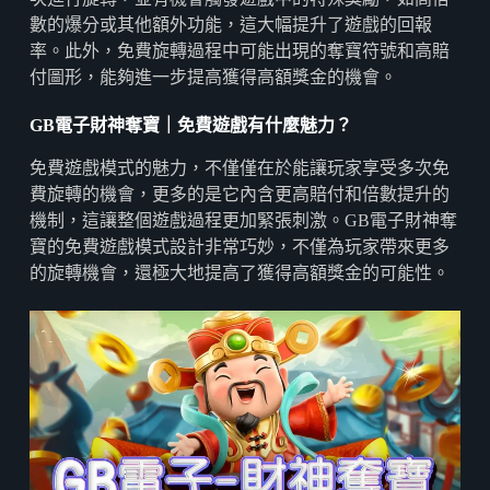
數的爆分或其他額外功能，這大幅提升了遊戲的回報
率。此外，免費旋轉過程中可能出現的奪寶符號和高賠
付圖形，能夠進一步提高獲得高額獎金的機會。
GB
電子財神奪寶｜免費遊戲有什麼魅力？
免費遊戲模式的魅力，不僅僅在於能讓玩家享受多次免
費旋轉的機會，更多的是它內含更高賠付和倍數提升的
機制，這讓整個遊戲過程更加緊張刺激。GB電子財神奪
寶的免費遊戲模式設計非常巧妙，不僅為玩家帶來更多
的旋轉機會，還極大地提高了獲得高額獎金的可能性。