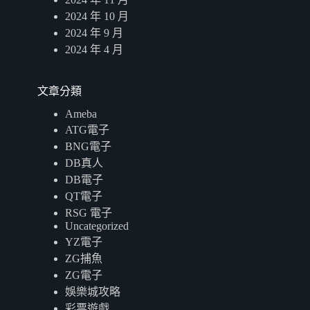
2024 年 10 月
2024 年 9 月
2024 年 4 月
文章分類
Ameba
ATG電子
BNG電子
DB真人
DB電子
QT電子
RSG 電子
Uncategorized
YZ電子
ZG捕魚
ZG電子
娛樂城攻略
彩票遊戲