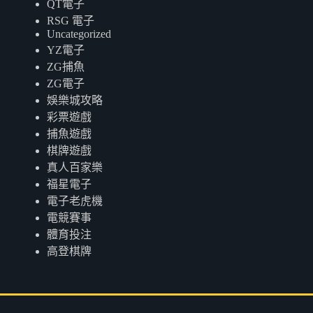
QT電子
RSG 電子
Uncategorized
YZ電子
ZG捕魚
ZG電子
娛樂城攻略
彩票遊戲
捕魚遊戲
棋牌遊戲
真人百家樂
福星電子
電子老虎機
電競賽事
體育投注
高登棋牌