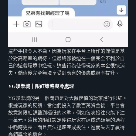
這些手段令人不齒，因為玩家在平台上所作的儲值是基
於對高賠率的期待，但最終卻被迫在一個完全不利於自
己的遊戲環境中遊玩。這些行為使得玩家的本金很快消
失，儲值後完全無法享受到應有的優惠或賠率提升。
YG
娛樂城｜限紅策略與冷處理
YG娛樂城的另一個問題是對大額儲值的玩家進行限紅。
根據玩家的反饋，當他們投入了數百萬資金後，平台會
故意將限紅調整到極低的水準，例如每次投注只能下注
一萬元。這樣的限紅設定使得玩家在達成洗碼量的過程
中耗時更長，而且無法迅速完成投注，進而失去了贏得
高額獎金的機會。