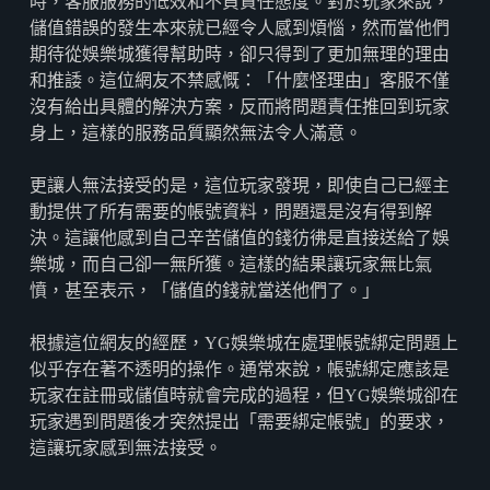
時，客服服務的低效和不負責任態度。對於玩家來說，
儲值錯誤的發生本來就已經令人感到煩惱，然而當他們
期待從娛樂城獲得幫助時，卻只得到了更加無理的理由
和推諉。這位網友不禁感慨：「什麼怪理由」客服不僅
沒有給出具體的解決方案，反而將問題責任推回到玩家
身上，這樣的服務品質顯然無法令人滿意。
更讓人無法接受的是，這位玩家發現，即使自己已經主
動提供了所有需要的帳號資料，問題還是沒有得到解
決。這讓他感到自己辛苦儲值的錢彷彿是直接送給了娛
樂城，而自己卻一無所獲。這樣的結果讓玩家無比氣
憤，甚至表示，「儲值的錢就當送他們了。」
根據這位網友的經歷，YG娛樂城在處理帳號綁定問題上
似乎存在著不透明的操作。通常來說，帳號綁定應該是
玩家在註冊或儲值時就會完成的過程，但YG娛樂城卻在
玩家遇到問題後才突然提出「需要綁定帳號」的要求，
這讓玩家感到無法接受。