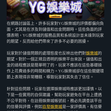
在網路討論區上，許多玩家對YG娛樂城的評價都偏向負
面，尤其是在涉及到儲值和出金問題時。這些負面的評
價表明，YG娛樂城的服務品質和系統設計並未達到玩家
的期望，反而給他們帶來了許多不必要的困擾。
玩家對於儲值問題的處理態度也反映出他們對
娛樂城
的
期望。對於一個正規且透明的娛樂平台來說，儲值和出
金的過程應該是簡單明了的，玩家不應該在這些基礎操
作上花費過多的時間和精力。YG娛樂城卻在這些關鍵環
節上表現得非常糟糕，導致玩家對其失去了信任。
針對這些問題，玩家在選擇娛樂城時應該更加謹慎。以
下是一些實用的自保建議，幫助玩家避免在平台上遭遇
不公平對待，在註冊娛樂城帳號前，務必先調查該平台
的信譽與評價，例如
玖發娛樂城
是一家評價高，有信譽