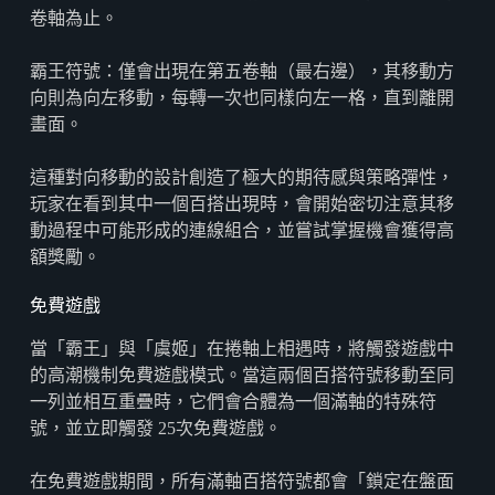
卷軸為止。
霸王符號：僅會出現在第五卷軸（最右邊），其移動方
向則為向左移動，每轉一次也同樣向左一格，直到離開
畫面。
這種對向移動的設計創造了極大的期待感與策略彈性，
玩家在看到其中一個百搭出現時，會開始密切注意其移
動過程中可能形成的連線組合，並嘗試掌握機會獲得高
額獎勵。
免費遊戲
當「霸王」與「虞姬」在捲軸上相遇時，將觸發遊戲中
的高潮機制免費遊戲模式。當這兩個百搭符號移動至同
一列並相互重疊時，它們會合體為一個滿軸的特殊符
號，並立即觸發 25次免費遊戲。
在免費遊戲期間，所有滿軸百搭符號都會「鎖定在盤面