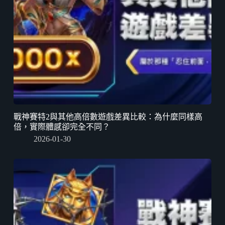
戰神賽特2與其他高倍數遊戲差異比較：為什麼同樣高
倍，實際體感卻完全不同？
2026-01-30