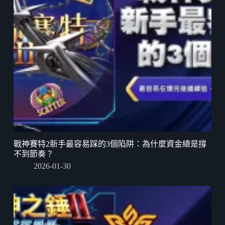
戰神賽特2新手最容易踩的3個陷阱：為什麼資金總是撐
不到節奏？
2026-01-30