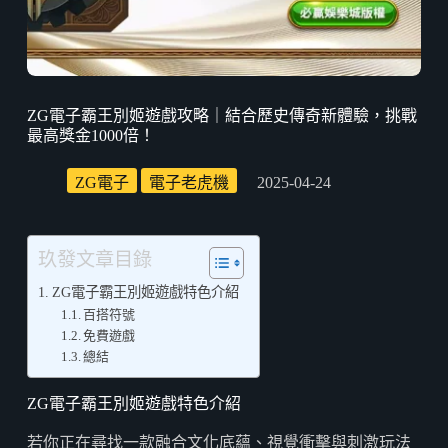
ZG電子霸王別姬遊戲攻略｜結合歷史傳奇新體驗，挑戰
最高獎金1000倍！
ZG電子
電子老虎機
2025-04-24
玖發文章目錄
ZG電子霸王別姬遊戲特色介紹
百搭符號
免費遊戲
總結
ZG電子霸王別姬遊戲特色介紹
若你正在尋找一款融合文化底蘊、視覺衝擊與刺激玩法