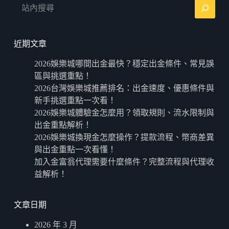
近期文章
2026娛樂城哪間出金最快？穩定出金條件、常見誤
區與挑選重點！
2026台灣娛樂城推薦排名：出金速度、優惠條件與
新手挑選重點一次看！
2026娛樂城體驗金怎麼用？領取規則、流水限制與
出金重點解析！
2026娛樂城換現金怎麼操作？提款流程、幣商差異
與出金重點一次看懂！
加入金富翁代理需要什麼條件？完整流程與代理收
益解析！
文章日期
2026 年 3 月