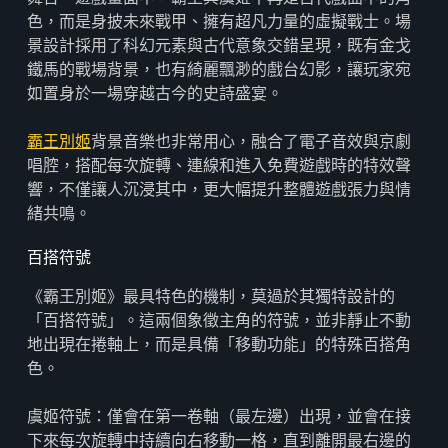
色，而是身披未來戰甲、擁有超凡力量的虛擬戰士。場
景設計採用了科幻元素與古代意象交錯呈現，既有金戈
鐵馬的戰場背景，也有綺麗飄渺的戲台幻影，讓玩家宛
如置身於一場穿越古今的史詩盛宴。
霸王別姬
背景音樂也非常用心，融合了電子音效與京劇
唱腔，搭配每次旋轉、連線和進入免費遊戲時的特效聲
響，不僅讓人沉浸其中，更大幅提升整體遊戲張力與情
緒共鳴。
百搭符號
《霸王別姬》最具特色的機制，莫過於其獨特設計的
「百搭符號」。這兩個象徵主角的符號，並非靜止不動
地出現在捲軸上，而是具備「移動功能」的特殊百搭角
色。
虞姬符號：僅會在第一卷軸（最左邊）出現，並會在接
下來每次旋轉中持續向右移動一格，直到離開最右邊的