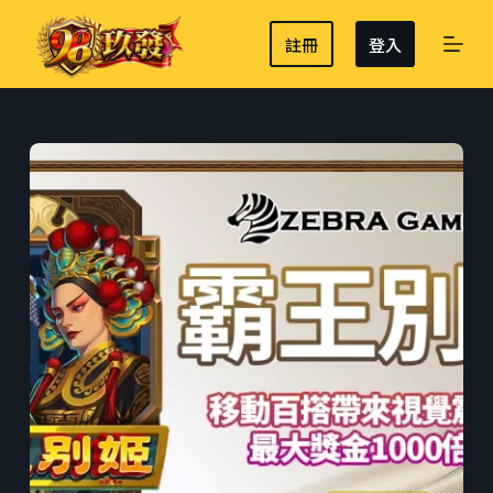
跳
註冊
登入
至
主
要
內
容