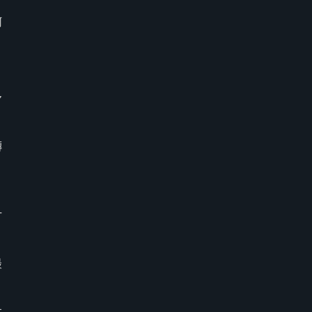
何
多
轉
一
最