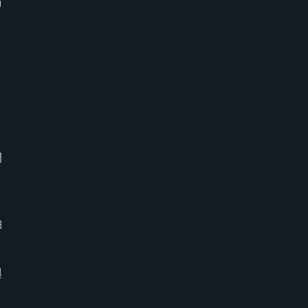
石
。
間
軸
與