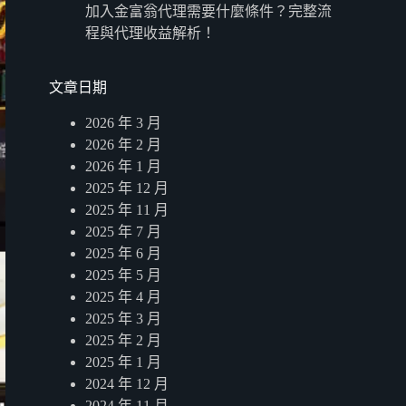
加入金富翁代理需要什麼條件？完整流
程與代理收益解析！
文章日期
2026 年 3 月
2026 年 2 月
2026 年 1 月
2025 年 12 月
2025 年 11 月
2025 年 7 月
2025 年 6 月
2025 年 5 月
2025 年 4 月
2025 年 3 月
2025 年 2 月
2025 年 1 月
2024 年 12 月
2024 年 11 月