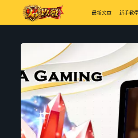
跳
最新文章
新手教
至
主
要
內
容