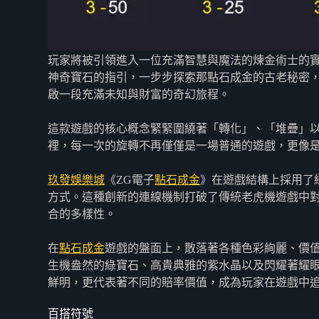
玩家將被引領進入一位充滿智慧與魔法的煉金術士的
神奇寶石的指引，一步步探索那點石成金的古老秘密，
啟一段充滿未知與財富的奇幻旅程。
這款遊戲的核心概念緊緊圍繞著「轉化」、「堆疊」
裡，每一次的旋轉不再僅僅是一場普通的遊戲，更像
玖發娛樂城
《ZG電子
點石成金
》在遊戲結構上採用了經
方式。這種創新的連線機制打破了傳統老虎機遊戲中
合的多樣性。
在
點石成金
遊戲的盤面上，散落著各種色彩絢麗、價
生機盎然的綠寶石、高貴典雅的紫水晶以及閃耀著耀
鮮明，更代表著不同的賠率價值，成為玩家在遊戲中
百搭符號