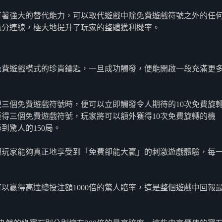
有著強大的替代能力，可以取代遊戲中除免費遊戲符號之外的任
贏分連線，極大地提升了玩家的整體獲利機率。
免費遊戲模式的珍貴鑰匙，一旦成功觸發，便能開啟一段充滿更
三個免費遊戲符號時，便可以立即觸發令人期待的10次免費旋
得三個免費遊戲符號，玩家將可以額外獲得10次免費旋轉的機
到驚人的150局。
讓玩家能夠真正地享受到「免費卻能大贏」的刺激遊戲體驗，每
以贏得高達總投注額1000倍的驚人賠率，這是整個遊戲中回報